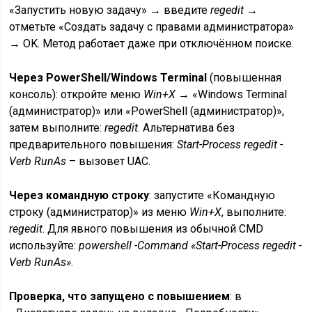
«Запустить новую задачу» → введите
regedit
→
отметьте «Создать задачу с правами администратора»
→ OK. Метод работает даже при отключённом поиске.
Через PowerShell/Windows Terminal
(повышенная
консоль): откройте меню
Win+X
→ «Windows Terminal
(администратор)» или «PowerShell (администратор)»,
затем выполните:
regedit
. Альтернатива без
предварительного повышения:
Start-Process regedit -
Verb RunAs
– вызовет UAC.
Через командную строку
: запустите «Командную
строку (администратор)» из меню
Win+X
, выполните:
regedit
. Для явного повышения из обычной CMD
используйте:
powershell -Command «Start-Process regedit -
Verb RunAs»
.
Проверка, что запущено с повышением
: в