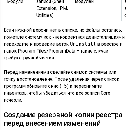
модули
записи (Shell
модулей
ве
Extension, IPM,
вх
Utilities)
ос
Если нужной версии нет в списке, но файлы остались,
пометьте систему как «некорректная деинсталляция» и
переходите к проверке веток
Uninstall
в реестре и
папок Program Files/ProgramData – такие случаи
требуют ручной чистки.
Перед изменениями сделайте снимок системы или
точку восстановления. После удаления через список
программ обновите окно (
F5
) и переснимите
инвентарь, чтобы убедиться, что все записи Corel
исчезли.
Создание резервной копии реестра
перед внесением изменений