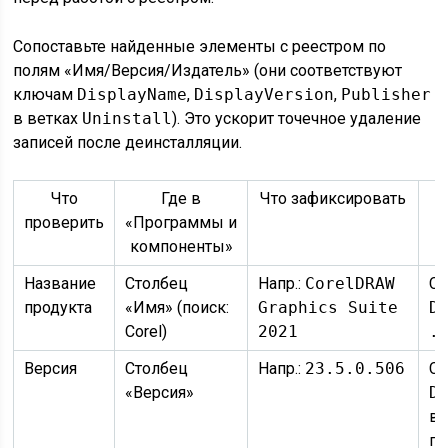
Сопоставьте найденные элементы с реестром по
полям «Имя/Версия/Издатель» (они соответствуют
ключам
DisplayName
,
DisplayVersion
,
Publisher
в ветках
Uninstall
). Это ускорит точечное удаление
записей после деинсталляции.
Что
Где в
Что зафиксировать
проверить
«Программы и
компоненты»
Название
Столбец
Напр.:
CorelDRAW
Со
продукта
«Имя» (поиск:
Graphics Suite
D
Corel)
2021
.
Версия
Столбец
Напр.:
23.5.0.506
Со
«Версия»
D
в
пр