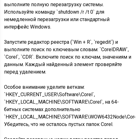
выполните полную перезагрузку системы.
Используйте команду `shutdown /r /t 0` для
немедленной перезагрузки или стандартный
интерфейс Windows.
Запустите редактор реестра (`Win + R`, `regedit`) и
выполните поиск по ключевым словам: `CorelDRAW`,
`Corel`, `CDR`. Включите поиск по ключам, значениям и
данным. Каждый найденный элемент проверяйте
перед удалением.
Особое внимание уделите веткам:
`HKEY_CURRENT_USER\Software\Corel`,
`HKEY_LOCAL_MACHINE\SOFTWARE\Corel`, на 64-
битных системах дополнительно
`HKEY_LOCAL_MACHINE\SOFTWARE\WOW6432Node\Corel`
Убедитесь, что не осталось пустых папок Corel.