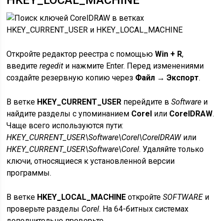
HKEY_LOCAL_MACHINE
Откройте редактор реестра с помощью
Win + R
,
введите
regedit
и нажмите Enter. Перед изменениями
создайте резервную копию через
Файл → Экспорт
.
В ветке
HKEY_CURRENT_USER
перейдите в
Software
и
найдите разделы с упоминанием
Corel
или
CorelDRAW
.
Чаще всего используются пути:
HKEY_CURRENT_USER\Software\Corel\CorelDRAW
или
HKEY_CURRENT_USER\Software\Corel
. Удаляйте только
ключи, относящиеся к установленной версии
программы.
В ветке
HKEY_LOCAL_MACHINE
откройте
SOFTWARE
и
проверьте разделы
Corel
. На 64-битных системах
дополнительно проверьте