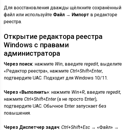
Для восстановления дважды щёлкните сохранённый
файл или используйте
Файл → Импорт
в редакторе
реестра.
Открытие редактора реестра
Windows с правами
администратора
Через поиск
: нажмите
Win
, введите
regedit
, выделите
«Редактор реестра», нажмите
Ctrl+Shift+Enter
,
подтвердите UAC. Подходит для Windows 10/11.
Через «Выполнить»
: нажмите
Win+R
, введите
regedit
,
нажмите
Ctrl+Shift+Enter
(а не просто Enter),
подтвердите UAC. Обычное Enter запускает без
повышения.
Через Диспетчер задач
:
Ctrl+Shift+Esc
→ «Файл» →