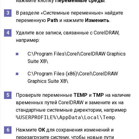
нажмите кнопку
Переменные среды
.
В разделе «Системные переменные» найдите
переменную
Path
и нажмите
Изменить
.
Удалите все записи, связанные с CorelDRAW,
например:
C:\Program Files\Corel\CorelDRAW Graphics
Suite X8\
C:\Program Files (x86)\Corel\CorelDRAW
Graphics Suite X8\
Проверьте переменные
TEMP
и
TMP
на наличие
временных путей CorelDRAW и замените их на
стандартные системные директории, например
%USERPROFILE%\AppData\Local\Temp
.
Нажмите
ОК
для сохранения изменений и
перезагрузите систему, чтобы новые пути