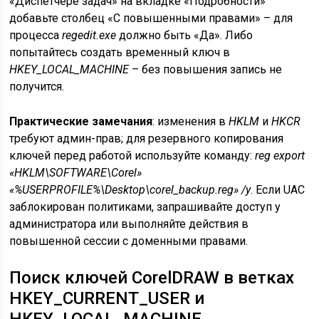
«Диспетчере задач» на вкладке «Подробности»
добавьте столбец «С повышенными правами» – для
процесса
regedit.exe
должно быть «Да». Либо
попытайтесь создать временный ключ в
HKEY_LOCAL_MACHINE
– без повышения запись не
получится.
Практические замечания
: изменения в
HKLM
и
HKCR
требуют админ-прав; для резервного копирования
ключей перед работой используйте команду:
reg export
«HKLM\SOFTWARE\Corel»
«%USERPROFILE%\Desktop\corel_backup.reg» /y
. Если UAC
заблокирован политиками, запрашивайте доступ у
администратора или выполняйте действия в
повышенной сессии с доменными правами.
Поиск ключей CorelDRAW в ветках
HKEY_CURRENT_USER и