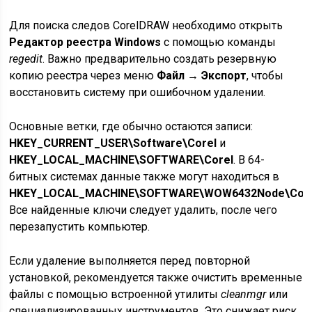
Для поиска следов CorelDRAW необходимо открыть
Редактор реестра Windows
с помощью команды
regedit
. Важно предварительно создать резервную
копию реестра через меню
Файл → Экспорт
, чтобы
восстановить систему при ошибочном удалении.
Основные ветки, где обычно остаются записи:
HKEY_CURRENT_USER\Software\Corel
и
HKEY_LOCAL_MACHINE\SOFTWARE\Corel
. В 64-
битных системах данные также могут находиться в
HKEY_LOCAL_MACHINE\SOFTWARE\WOW6432Node\Cor
Все найденные ключи следует удалить, после чего
перезапустить компьютер.
Если удаление выполняется перед повторной
установкой, рекомендуется также очистить временные
файлы с помощью встроенной утилиты
cleanmgr
или
специализированных инструментов. Это снижает риск