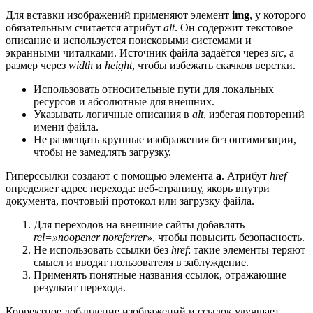
Для вставки изображений применяют элемент
img
, у которого
обязательным считается атрибут
alt
. Он содержит текстовое
описание и используется поисковыми системами и
экранными читалками. Источник файла задаётся через
src
, а
размер через
width
и
height
, чтобы избежать скачков верстки.
Использовать относительные пути для локальных
ресурсов и абсолютные для внешних.
Указывать логичные описания в
alt
, избегая повторений
имени файла.
Не размещать крупные изображения без оптимизации,
чтобы не замедлять загрузку.
Гиперссылки создают с помощью элемента
a
. Атрибут
href
определяет адрес перехода: веб-страницу, якорь внутри
документа, почтовый протокол или загрузку файла.
Для переходов на внешние сайты добавлять
rel=»noopener noreferrer»
, чтобы повысить безопасность.
Не использовать ссылки без
href
: такие элементы теряют
смысл и вводят пользователя в заблуждение.
Применять понятные названия ссылок, отражающие
результат перехода.
Корректное добавление изображений и ссылок улучшает