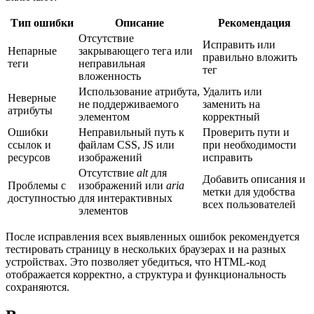
Тип ошибки
Описание
Рекомендация
Отсутствие
Исправить или
Непарные
закрывающего тега или
правильно вложить
теги
неправильная
тег
вложенность
Использование атрибута,
Удалить или
Неверные
не поддерживаемого
заменить на
атрибуты
элементом
корректный
Ошибки
Неправильный путь к
Проверить пути и
ссылок и
файлам CSS, JS или
при необходимости
ресурсов
изображений
исправить
Отсутствие
alt
для
Добавить описания и
Проблемы с
изображений или
aria
метки для удобства
доступностью
для интерактивных
всех пользователей
элементов
После исправления всех выявленных ошибок рекомендуется
тестировать страницу в нескольких браузерах и на разных
устройствах. Это позволяет убедиться, что HTML-код
отображается корректно, а структура и функциональность
сохраняются.