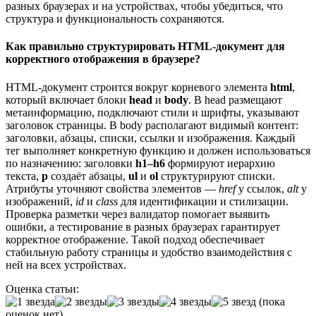
разных браузерах и на устройствах, чтобы убедиться, что
структура и функциональность сохраняются.
Как правильно структурировать HTML-документ для
корректного отображения в браузере?
HTML-документ строится вокруг корневого элемента
html
,
который включает блоки
head
и
body
. В head размещают
метаинформацию, подключают стили и шрифты, указывают
заголовок страницы. В body располагают видимый контент:
заголовки, абзацы, списки, ссылки и изображения. Каждый
тег выполняет конкретную функцию и должен использоваться
по назначению: заголовки
h1–h6
формируют иерархию
текста,
p
создаёт абзацы,
ul
и
ol
структурируют списки.
Атрибуты уточняют свойства элементов —
href
у ссылок,
alt
у
изображений,
id
и
class
для идентификации и стилизации.
Проверка разметки через валидатор помогает выявить
ошибки, а тестирование в разных браузерах гарантирует
корректное отображение. Такой подход обеспечивает
стабильную работу страницы и удобство взаимодействия с
ней на всех устройствах.
Оценка статьи:
(пока
оценок нет)