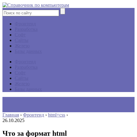
Фронтенд
Разработка
Софт
Сайты
Железо
Базы данных
Фронтенд
Разработка
Софт
Сайты
Железо
Базы данных
Главная
›
Фронтенд
›
html+css
›
26.10.2025
Что за формат html