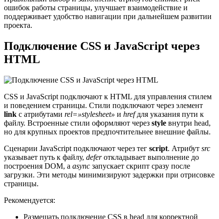
ошибок работы страницы, улучшает взаимодействие и
поддерживает удобство навигации при дальнейшем развитии
проекта.
Подключение CSS и JavaScript через
HTML
CSS и JavaScript подключают к HTML для управления стилем
и поведением страницы. Стили подключают через элемент
link
с атрибутами
rel=»stylesheet»
и
href
для указания пути к
файлу. Встроенные стили оформляют через
style
внутри head,
но для крупных проектов предпочтительнее внешние файлы.
Сценарии JavaScript подключают через тег
script
. Атрибут
src
указывает путь к файлу,
defer
откладывает выполнение до
построения DOM, а
async
запускает скрипт сразу после
загрузки. Эти методы минимизируют задержки при отрисовке
страницы.
Рекомендуется:
Размещать подключение CSS в head для корректной