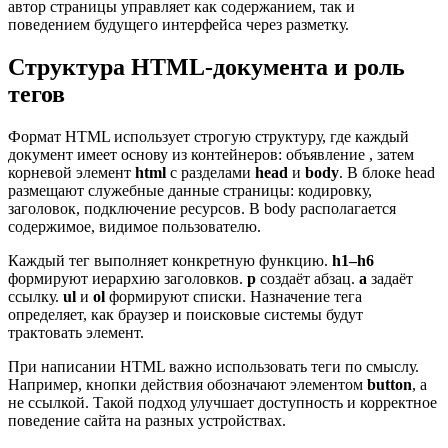
автор страницы управляет как содержанием, так и
поведением будущего интерфейса через разметку.
Структура HTML-документа и роль
тегов
Формат HTML использует строгую структуру, где каждый
документ имеет основу из контейнеров: объявление , затем
корневой элемент
html
с разделами
head
и
body
. В блоке head
размещают служебные данные страницы: кодировку,
заголовок, подключение ресурсов. В body располагается
содержимое, видимое пользователю.
Каждый тег выполняет конкретную функцию.
h1–h6
формируют иерархию заголовков.
p
создаёт абзац.
a
задаёт
ссылку.
ul
и
ol
формируют списки. Назначение тега
определяет, как браузер и поисковые системы будут
трактовать элемент.
При написании HTML важно использовать теги по смыслу.
Например, кнопки действия обозначают элементом
button
, а
не ссылкой. Такой подход улучшает доступность и корректное
поведение сайта на разных устройствах.