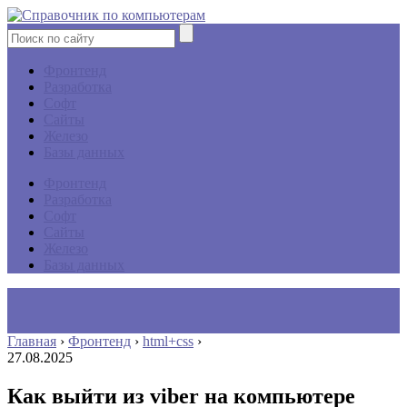
Фронтенд
Разработка
Софт
Сайты
Железо
Базы данных
Фронтенд
Разработка
Софт
Сайты
Железо
Базы данных
Главная
›
Фронтенд
›
html+css
›
27.08.2025
Как выйти из viber на компьютере