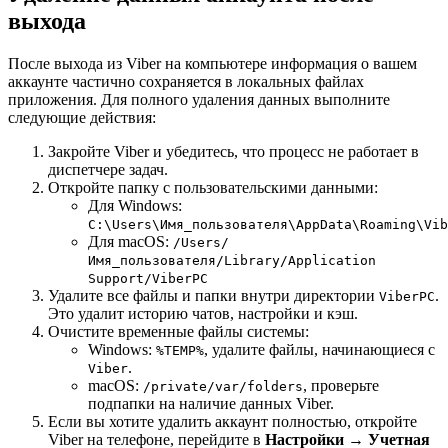
выхода
После выхода из Viber на компьютере информация о вашем
аккаунте частично сохраняется в локальных файлах
приложения. Для полного удаления данных выполните
следующие действия:
Закройте Viber и убедитесь, что процесс не работает в
диспетчере задач.
Откройте папку с пользовательскими данными:
Для Windows:
C:\Users\Имя_пользователя\AppData\Roaming\Vib
Для macOS:
/Users/
Имя_пользователя/Library/Application
Support/ViberPC
Удалите все файлы и папки внутри директории
.
ViberPC
Это удалит историю чатов, настройки и кэш.
Очистите временные файлы системы:
Windows:
, удалите файлы, начинающиеся с
%TEMP%
.
Viber
macOS:
, проверьте
/private/var/folders
подпапки на наличие данных Viber.
Если вы хотите удалить аккаунт полностью, откройте
Viber на телефоне, перейдите в
Настройки → Учетная