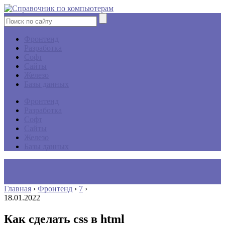
Фронтенд
Разработка
Софт
Сайты
Железо
Базы данных
Фронтенд
Разработка
Софт
Сайты
Железо
Базы данных
Главная
›
Фронтенд
›
7
›
18.01.2022
Как сделать css в html