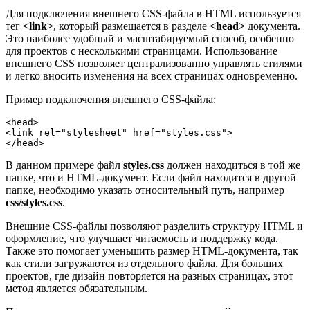
Для подключения внешнего CSS-файла в HTML используется
тег
<link>
, который размещается в разделе
<head>
документа.
Это наиболее удобный и масштабируемый способ, особенно
для проектов с несколькими страницами. Использование
внешнего CSS позволяет централизованно управлять стилями
и легко вносить изменения на всех страницах одновременно.
Пример подключения внешнего CSS-файла:
<head>

<link rel="stylesheet" href="styles.css">

В данном примере файл
styles.css
должен находиться в той же
папке, что и HTML-документ. Если файл находится в другой
папке, необходимо указать относительный путь, например
css/styles.css
.
Внешние CSS-файлы позволяют разделить структуру HTML и
оформление, что улучшает читаемость и поддержку кода.
Также это помогает уменьшить размер HTML-документа, так
как стили загружаются из отдельного файла. Для больших
проектов, где дизайн повторяется на разных страницах, этот
метод является обязательным.