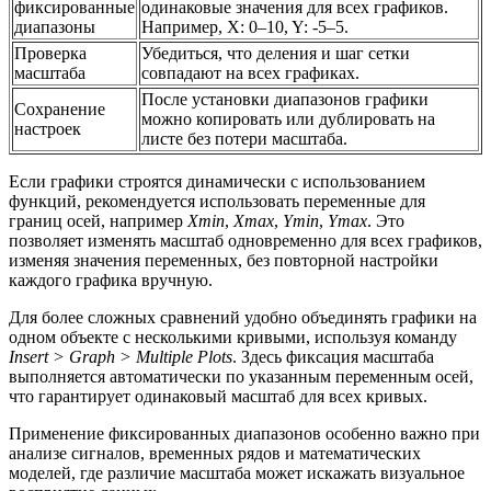
фиксированные
одинаковые значения для всех графиков.
диапазоны
Например, X: 0–10, Y: -5–5.
Проверка
Убедиться, что деления и шаг сетки
масштаба
совпадают на всех графиках.
После установки диапазонов графики
Сохранение
можно копировать или дублировать на
настроек
листе без потери масштаба.
Если графики строятся динамически с использованием
функций, рекомендуется использовать переменные для
границ осей, например
Xmin
,
Xmax
,
Ymin
,
Ymax
. Это
позволяет изменять масштаб одновременно для всех графиков,
изменяя значения переменных, без повторной настройки
каждого графика вручную.
Для более сложных сравнений удобно объединять графики на
одном объекте с несколькими кривыми, используя команду
Insert > Graph > Multiple Plots
. Здесь фиксация масштаба
выполняется автоматически по указанным переменным осей,
что гарантирует одинаковый масштаб для всех кривых.
Применение фиксированных диапазонов особенно важно при
анализе сигналов, временных рядов и математических
моделей, где различие масштаба может искажать визуальное