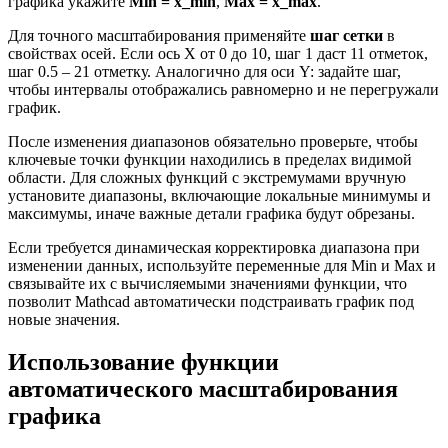
графика укажите
Min = x_min
,
Max = x_max
.
Для точного масштабирования применяйте
шаг сетки
в
свойствах осей. Если ось X от 0 до 10, шаг 1 даст 11 отметок,
шаг 0.5 – 21 отметку. Аналогично для оси Y: задайте шаг,
чтобы интервалы отображались равномерно и не перегружали
график.
После изменения диапазонов обязательно проверьте, чтобы
ключевые точки функции находились в пределах видимой
области. Для сложных функций с экстремумами вручную
установите диапазоны, включающие локальные минимумы и
максимумы, иначе важные детали графика будут обрезаны.
Если требуется динамическая корректировка диапазона при
изменении данных, используйте переменные для Min и Max и
связывайте их с вычисляемыми значениями функции, что
позволит Mathcad автоматически подстраивать график под
новые значения.
Использование функции
автоматического масштабирования
графика