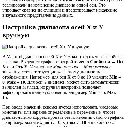
реагировали на изменение диапазона одной оси. Это
упрощает сравнение функций и предотвращает искажение
визуального представления данных.
Настройка диапазона осей X и Y
вручную
В Mathcad диапазоны осей X и Y можно задать через свойства
графика. Выделите график и откройте меню
Свойства
→
Ось
X
или
Ось Y
. Установите
Минимальное
и
Максимальное
значения, соответствующие желаемому диапазону
отображения. Например, для оси X от 0 до 10 укажите
Min =
0
,
Max = 10
. Для оси Y диапазон может быть автоматически
вычислен Mathcad, но ручная настройка позволяет
зафиксировать видимую область, например
Min = -5
,
Max =
15
.
При вводе значений рекомендуется использовать числовые
константы или заранее определённые переменные, чтобы
диапазон легко корректировать без изменения самого графика.
Например, задайте
x_min := 0
,
x_max := 10
и в свойствах