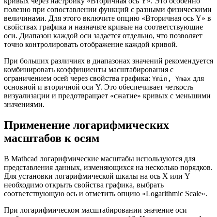
кривых через настройку «Вторичная ось Y». Это особенно
полезно при сопоставлении функций с разными физическими
величинами. Для этого включите опцию «Вторичная ось Y» в
свойствах графика и назначьте кривые на соответствующие
оси. Диапазон каждой оси задается отдельно, что позволяет
точно контролировать отображение каждой кривой.
При больших различиях в диапазонах значений рекомендуется
комбинировать коэффициенты масштабирования с
ограничением осей через свойства графика:
для
Ymin, Ymax
основной и вторичной оси Y. Это обеспечивает четкость
визуализации и предотвращает «сжатие» кривых с меньшими
значениями.
Применение логарифмических
масштабов к осям
В Mathcad логарифмические масштабы используются для
представления данных, изменяющихся на несколько порядков.
Для установки логарифмической шкалы на ось X или Y
необходимо открыть свойства графика, выбрать
соответствующую ось и отметить опцию «Logarithmic Scale».
При логарифмическом масштабировании значение оси