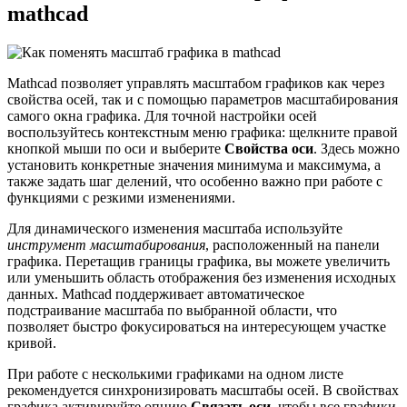
mathcad
Mathcad позволяет управлять масштабом графиков как через
свойства осей, так и с помощью параметров масштабирования
самого окна графика. Для точной настройки осей
воспользуйтесь контекстным меню графика: щелкните правой
кнопкой мыши по оси и выберите
Свойства оси
. Здесь можно
установить конкретные значения минимума и максимума, а
также задать шаг делений, что особенно важно при работе с
функциями с резкими изменениями.
Для динамического изменения масштаба используйте
инструмент масштабирования
, расположенный на панели
графика. Перетащив границы графика, вы можете увеличить
или уменьшить область отображения без изменения исходных
данных. Mathcad поддерживает автоматическое
подстраивание масштаба по выбранной области, что
позволяет быстро фокусироваться на интересующем участке
кривой.
При работе с несколькими графиками на одном листе
рекомендуется синхронизировать масштабы осей. В свойствах
графика активируйте опцию
Связать оси
, чтобы все графики