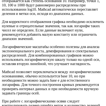
отображается как степень основания 10. Например, точки 1,
10, 100 и 1000 будут равномерно распределены при
использовании log10. Mathcad автоматически переставляет
деления и метки оси, исходя из диапазона данных.
Для корректного отображения графика необходимо исключить
нулевые и отрицательные значения, так как логарифм таких
чисел не определен. Если данные включают нули,
рекомендуется добавить малую константу или ограничить
диапазон значений.
Логарифмические масштабы особенно полезны для анализа
экспоненциального роста, демпфирования и спектральных
распределений. Для комбинированных графиков можно
использовать логарифмическую шкалу только на одной оси,
оставляя вторую линейной, что улучшает наглядность.
Mathcad позволяет переключаться между логарифмическими
основаниями, обычно используется base 10, но при
необходимости можно задать base e для естественного
логарифма. Для точного построения кривых рекомендуется
проверять интервал данных и при необходимости вручную
задавать границы осей.
При работе с логарифмическими осями следует
контролировать размер шрифта меток и количество делений,