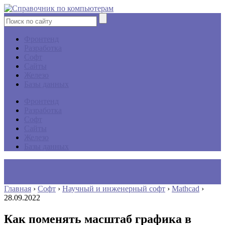
Фронтенд
Разработка
Софт
Сайты
Железо
Базы данных
Фронтенд
Разработка
Софт
Сайты
Железо
Базы данных
Главная
›
Софт
›
Научный и инженерный софт
›
Mathcad
›
28.09.2022
Как поменять масштаб графика в