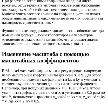
При работе с несколькими графиками на одном листе
рекомендуется включать автоматическое масштабирование
для каждого, чтобы избежать несоответствия диапазонов.
Mathcad учитывает все кривые на графике и устанавливает
общие минимальные и максимальные значения, обеспечивая
наглядность сравнения данных.
Функция также поддерживает динамическое обновление при
изменении формул. Любые корректировки параметров
мгновенно отражаются на масштабе, что упрощает анализ
зависимостей и выявление экстремальных значений.
Изменение масштаба с помощью
масштабных коэффициентов
В Mathcad масштаб графика можно регулировать напрямую
через масштабные коэффициенты для осей X и Y. Для этого
необходимо определить коэффициенты kx и ky и умножить
соответствующие значения данных на эти коэффициенты.
Например, при исходных данных x = 0..10 и y = x^2, чтобы
увеличить график в 2 раза по оси X и уменьшить в 0.5 раза по
оси Y, используют выражения x_scaled := kx * x, y_scaled := ky
* y, где kx = 2, ky = 0.5.