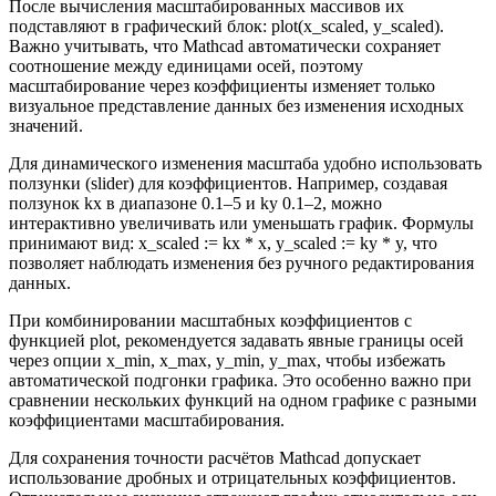
После вычисления масштабированных массивов их
подставляют в графический блок: plot(x_scaled, y_scaled).
Важно учитывать, что Mathcad автоматически сохраняет
соотношение между единицами осей, поэтому
масштабирование через коэффициенты изменяет только
визуальное представление данных без изменения исходных
значений.
Для динамического изменения масштаба удобно использовать
ползунки (slider) для коэффициентов. Например, создавая
ползунок kx в диапазоне 0.1–5 и ky 0.1–2, можно
интерактивно увеличивать или уменьшать график. Формулы
принимают вид: x_scaled := kx * x, y_scaled := ky * y, что
позволяет наблюдать изменения без ручного редактирования
данных.
При комбинировании масштабных коэффициентов с
функцией plot, рекомендуется задавать явные границы осей
через опции x_min, x_max, y_min, y_max, чтобы избежать
автоматической подгонки графика. Это особенно важно при
сравнении нескольких функций на одном графике с разными
коэффициентами масштабирования.
Для сохранения точности расчётов Mathcad допускает
использование дробных и отрицательных коэффициентов.