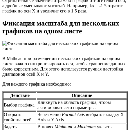
Отрицательные значения отражают график относительно оси,
а дробные уменьшают масштаб. Например, kx = -1.5 отразит
график по оси X и увеличит его в 1.5 раза.
Фиксация масштаба для нескольких
графиков на одном листе
В Mathcad при размещении нескольких графиков на одном
листе важно синхронизировать оси, чтобы сравнение данных
было корректным. Для этого используется ручная настройка
диапазонов осей X и Y.
Для каждого графика необходимо:
Действие
Описание
Кликнуть на область графика, чтобы
Выбор графика
активировать его параметры.
Открыть
Через меню
Format Axis
выбрать вкладку X
свойства осей
Axis и Y Axis.
Задать
В полях
Minimum
и
Maximum
указать