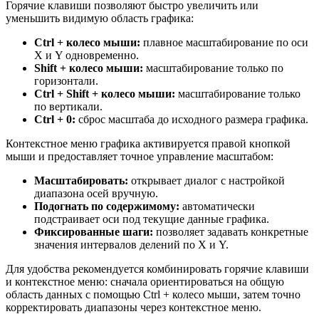
Горячие клавиши позволяют быстро увеличить или
уменьшить видимую область графика:
Ctrl + колесо мыши:
плавное масштабирование по оси
X и Y одновременно.
Shift + колесо мыши:
масштабирование только по
горизонтали.
Ctrl + Shift + колесо мыши:
масштабирование только
по вертикали.
Ctrl + 0:
сброс масштаба до исходного размера графика.
Контекстное меню графика активируется правой кнопкой
мыши и предоставляет точное управление масштабом:
Масштабировать:
открывает диалог с настройкой
диапазона осей вручную.
Подогнать по содержимому:
автоматически
подстраивает оси под текущие данные графика.
Фиксированные шаги:
позволяет задавать конкретные
значения интервалов делений по X и Y.
Для удобства рекомендуется комбинировать горячие клавиши
и контекстное меню: сначала ориентироваться на общую
область данных с помощью Ctrl + колесо мыши, затем точно
корректировать диапазоны через контекстное меню.