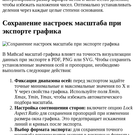
чтобы избежать наложения чисел. Оптимально устанавливать
деления через каждые целые степени основания.
Сохранение настроек масштаба при
экспорте графика
В Mathcad масштаб графика влияет на точность визуализации
данных при экспорте в PDF, PNG или SVG. Чтобы сохранить
установленные значения осей и пропорции, необходимо
выполнить следующие действия:
Фиксация диапазона осей:
перед экспортом задайте
точные минимальные и максимальные значения по X и
Y через свойства графика. Используйте поля
Xmin
,
Xmax
,
Ymin
,
Ymax
, чтобы избежать автоматического
подбора масштаба.
Настройка соотношения сторон:
включите опцию
Lock
Aspect Ratio
для сохранения пропорций при изменении
размера окна графика. Это предотвращает искажения
линий и кривых после экспорта.
Выбор формата экспорта:
для сохранения точного
масштаба рекомендуется экспорт в векторные форматы