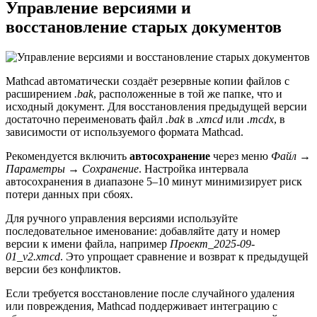
Управление версиями и
восстановление старых документов
Mathcad автоматически создаёт резервные копии файлов с
расширением
.bak
, расположенные в той же папке, что и
исходный документ. Для восстановления предыдущей версии
достаточно переименовать файл
.bak
в
.xmcd
или
.mcdx
, в
зависимости от используемого формата Mathcad.
Рекомендуется включить
автосохранение
через меню
Файл →
Параметры → Сохранение
. Настройка интервала
автосохранения в диапазоне 5–10 минут минимизирует риск
потери данных при сбоях.
Для ручного управления версиями используйте
последовательное именование: добавляйте дату и номер
версии к имени файла, например
Проект_2025-09-
01_v2.xmcd
. Это упрощает сравнение и возврат к предыдущей
версии без конфликтов.
Если требуется восстановление после случайного удаления
или повреждения, Mathcad поддерживает интеграцию с