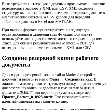
Если требуется интеграция с другими программами, полезно
использовать экспорт в XML или CSV. XML сохраняет
структуру вычислений и позволяет импортировать данные в
аналитические системы, а CSV удобен для передачи
табличных данных в Excel или MATLAB.
При выборе формата ориентируйтесь на задачу: для
редактирования и хранения всех функций документа
используйте .mcdx, для совместимости со старыми версиями –
.xmcd, для обмена результатами без Mathcad – PDF, для
интеграции с внешними системами – XML или CSV.
Создание резервной копии рабочего
документа
Для создания резервной копии файла Mathcad откройте
документ и выберите меню
Файл → Сохранить как
. В
диалоговом окне укажите отдельную папку, предназначенную
для резервных копий, и добавьте к имени файла дату в
формате
ДДММГГ
или версию документа, например:
Проект_Расчет_010925.mcdx
. Это позволит быстро
идентифицировать актуальную копию.
Рекомендуется сохранять резервные копии на внешнем