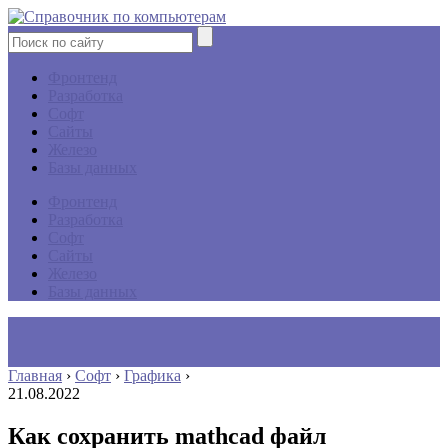
Фронтенд
Разработка
Софт
Сайты
Железо
Базы данных
Фронтенд
Разработка
Софт
Сайты
Железо
Базы данных
Главная
›
Софт
›
Графика
›
21.08.2022
Как сохранить mathcad файл