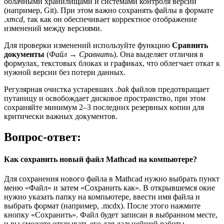
облачными хранилищами и системами контроля версий
(например, Git). При этом важно сохранять файлы в формате
.xmcd
, так как он обеспечивает корректное отображение
изменений между версиями.
Для проверки изменений используйте функцию
Сравнить
документы
(
Файл → Сравнить
). Она выделяет отличия в
формулах, текстовых блоках и графиках, что облегчает откат к
нужной версии без потери данных.
Регулярная очистка устаревших
.bak
файлов предотвращает
путаницу и освобождает дисковое пространство, при этом
сохраняйте минимум 2–3 последних резервных копии для
критически важных документов.
Вопрос-ответ:
Как сохранить новый файл Mathcad на компьютере?
Для сохранения нового файла в Mathcad нужно выбрать пункт
меню «Файл» и затем «Сохранить как». В открывшемся окне
нужно указать папку на компьютере, ввести имя файла и
выбрать формат (например, .mcdx). После этого нажмите
кнопку «Сохранить». Файл будет записан в выбранном месте,
и вы сможете открывать его для дальнейшей работы.