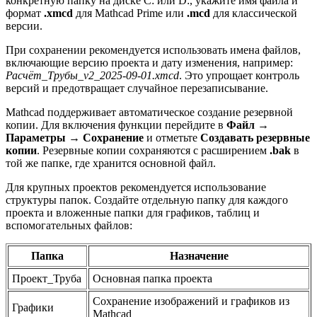
конкретную папку на диске C: или D:, укажите имя файла и
формат
.xmcd
для Mathcad Prime или
.mcd
для классической
версии.
При сохранении рекомендуется использовать имена файлов,
включающие версию проекта и дату изменения, например:
Расчёт_Трубы_v2_2025-09-01.xmcd
. Это упрощает контроль
версий и предотвращает случайное перезаписывание.
Mathcad поддерживает автоматическое создание резервной
копии. Для включения функции перейдите в
Файл →
Параметры → Сохранение
и отметьте
Создавать резервные
копии
. Резервные копии сохраняются с расширением
.bak
в
той же папке, где хранится основной файл.
Для крупных проектов рекомендуется использование
структуры папок. Создайте отдельную папку для каждого
проекта и вложенные папки для графиков, таблиц и
вспомогательных файлов:
Папка
Назначение
Проект_Труба
Основная папка проекта
Сохранение изображений и графиков из
Графики
Mathcad