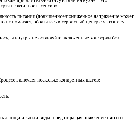
 также при длительном отсутствии на кухне – это
еряя неактивность сенсоров.
табильность питания (повышенное/пониженное напряжение может
о не помогает, обратитесь в сервисный центр с указанием
 посуды внутрь, не оставляйте включенные конфорки без
Процесс включает несколько конкретных шагов:
ость.
атки пищи и капли воды, предотвращая появление пятен и