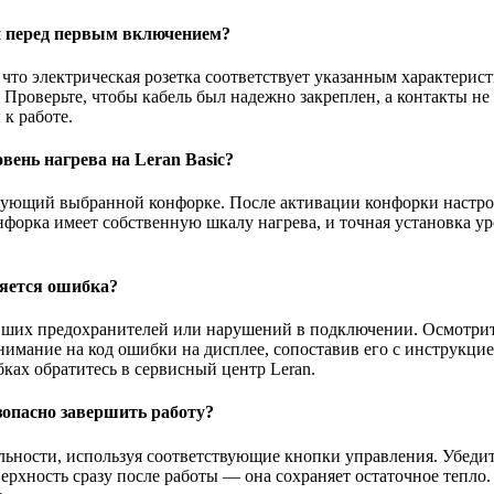
ти перед первым включением?
 что электрическая розетка соответствует указанным характери
Проверьте, чтобы кабель был надежно закреплен, а контакты н
к работе.
ень нагрева на Leran Basic?
твующий выбранной конфорке. После активации конфорки настро
форка имеет собственную шкалу нагрева, и точная установка ур
ляется ошибка?
ревших предохранителей или нарушений в подключении. Осмотри
внимание на код ошибки на дисплее, сопоставив его с инструкци
ах обратитесь в сервисный центр Leran.
зопасно завершить работу?
ьности, используя соответствующие кнопки управления. Убедите
ерхность сразу после работы — она сохраняет остаточное тепло