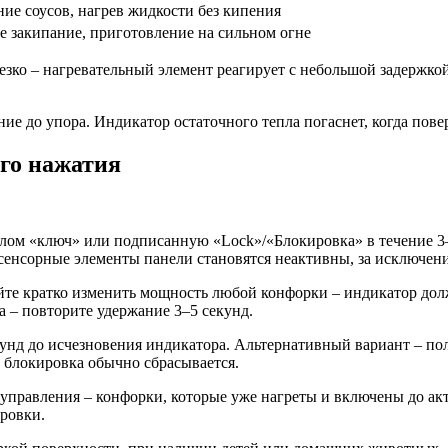
ие соусов, нагрев жидкости без кипения
 закипание, приготовление на сильном огне
зко – нагревательный элемент реагирует с небольшой задержкой
ие до упора. Индикатор остаточного тепла погаснет, когда пове
го нажатия
лом «ключ» или подписанную «Lock»/«Блокировка» в течение 3–
 сенсорные элементы панели становятся неактивны, за исключе
йте кратко изменить мощность любой конфорки – индикатор дол
ла – повторите удержание 3–5 секунд.
кунд до исчезновения индикатора. Альтернативный вариант – п
а блокировка обычно сбрасывается.
управления – конфорки, которые уже нагреты и включены до ак
ировки.