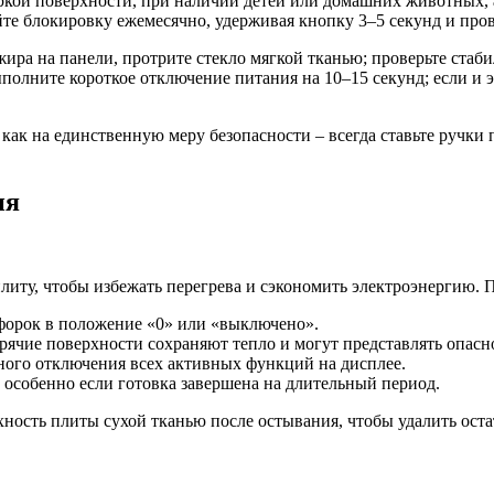
кой поверхности, при наличии детей или домашних животных, а
е блокировку ежемесячно, удерживая кнопку 3–5 секунд и пров
и/жира на панели, протрите стекло мягкой тканью; проверьте с
олните короткое отключение питания на 10–15 секунд; если и эт
как на единственную меру безопасности – всегда ставьте ручки
ия
иту, чтобы избежать перегрева и сэкономить электроэнергию. 
форок в положение «0» или «выключено».
рячие поверхности сохраняют тепло и могут представлять опасн
ного отключения всех активных функций на дисплее.
 особенно если готовка завершена на длительный период.
ность плиты сухой тканью после остывания, чтобы удалить ост