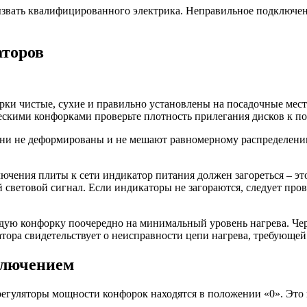
звать квалифицированного электрика. Неправильное подключен
аторов
рки чистые, сухие и правильно установлены на посадочные мест
ескими конфорками проверьте плотность прилегания дисков к по
они не деформированы и не мешают равномерному распределению
лючения плиты к сети индикатор питания должен загореться – 
световой сигнал. Если индикаторы не загораются, следует пров
ую конфорку поочередно на минимальный уровень нагрева. Чере
тора свидетельствует о неисправности цепи нагрева, требующей
ключением
регуляторы мощности конфорок находятся в положении «0». Это 