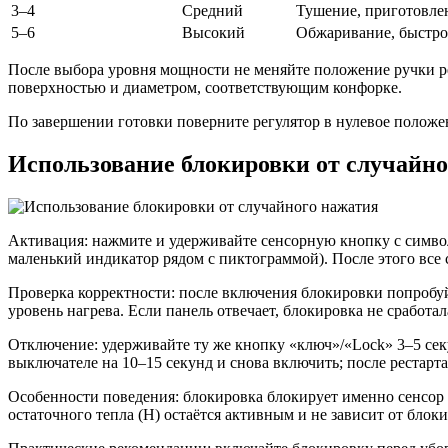
3–4
Средний
Тушение, приготовлен
5–6
Высокий
Обжаривание, быстрое
После выбора уровня мощности не меняйте положение ручки ре
поверхностью и диаметром, соответствующим конфорке.
По завершении готовки поверните регулятор в нулевое положен
Использование блокировки от случайно
Активация: нажмите и удерживайте сенсорную кнопку с симво
маленький индикатор рядом с пиктограммой). После этого все
Проверка корректности: после включения блокировки попробу
уровень нагрева. Если панель отвечает, блокировка не сработа
Отключение: удерживайте ту же кнопку «ключ»/«Lock» 3–5 се
выключателе на 10–15 секунд и снова включить; после рестарт
Особенности поведения: блокировка блокирует именно сенсор 
остаточного тепла (H) остаётся активным и не зависит от блок