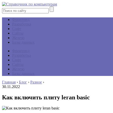
Фронтенд
Разработка
Софт
Сайты
Железо
Базы данных
Фронтенд
Разработка
Софт
Сайты
Железо
Базы данных
Главная
›
Блог
›
Разное
›
30.11.2022
Как включить плиту leran basic