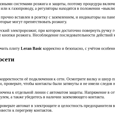
зными системами розжига и защиты, поэтому процедура включе
 или к газопроводу, а регуляторы находятся в положении «выклю
прочно вставлен в розетку с заземлением, и индикаторы на пане
которые могут препятствовать розжигу.
кий электророзжиг, при котором достаточно повернуть ручку го
е кнопки розжига. Несоблюдение последовательности действий м
ючить плиту
Leran Basic
корректно и безопасно, с учётом особен
осети
корректности её подключения к сети. Осмотрите вилку и шнур пи
, проверьте, чтобы контакты были затянуты и не имели следов н
ючена к отдельной линии с автоматом защиты. Напряжение в се
улем, а также убедитесь в наличии заземляющего контакта.
оверьте автомат в электрощите и целостность предохранителя в 
вести к перегреву контактов.