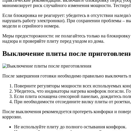
Практические рекомендации: включайте блокировку перед убор
минимизирует риск случайного изменения мощности. Тестируйт
Если блокировка не реагирует: убедитесь в отсутствии налед
нарушать работу электроники). При сохранении проблемы – вып
модели и серийного номера.
Меры предосторожности: не полагайтесь только на блокировку 
надзора и проверяйте плиту перед уходом из дома.
Выключение плиты после приготовлен
После завершения готовки необходимо правильно выключить пл
Поверните регуляторы мощности всех используемых кон
Убедитесь, что индикаторы нагрева конфорок погасли. Го
Если плита оснащена сенсорной панелью, дождитесь пол
При необходимости отсоедините вилку плиты от розетки,
После выключения рекомендуется протереть конфорки и поверх
коррозии.
Не используйте плиту до полного остывания конфорок.