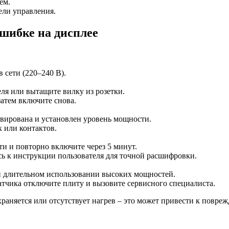
ем.
ели управления.
ошибке на дисплее
 сети (220–240 В).
я или вытащите вилку из розетки.
затем включите снова.
ивирована и установлен уровень мощности.
 или контактов.
и и повторно включите через 5 минут.
сь к инструкции пользователя для точной расшифровки.
ри длительном использовании высоких мощностей.
атчика отключите плиту и вызовите сервисного специалиста.
охраняется или отсутствует нагрев – это может привести к повр