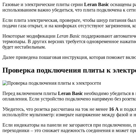
Газовые и электрические плиты серии
Leran Basic
оснащены ра
использованием важно убедиться, что плита подключена к сети
Если плита электрическая, проверьте, чтобы шнур питания был 
подачи газа открыт, и на конфорках отсутствуют загрязнения, 
Некоторые модификации
Leran Basic
поддерживают автоматичес
термопары. В других версиях требуется одновременное нажати
будет нестабильным.
Далее приведена пошаговая инструкция, которая поможет вкл
Проверка подключения плиты к электр
Перед включением плиты
Leran Basic
необходимо убедиться в 
оплавления. Если устройство подключено напрямую без розетки
Убедитесь, что розетка рассчитана на ток не менее
16 А
и подкл
используйте мультиметр: измерьте напряжение между фазой и н
Если индикаторы на панели не загораются при подключении, пр
переходники – это снижает надежность соединения и может при