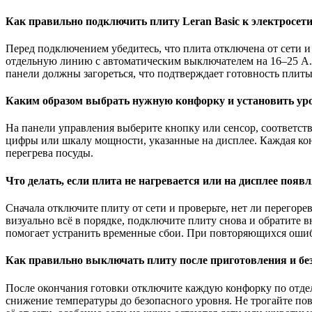
Как правильно подключить плиту Leran Basic к электросе
Перед подключением убедитесь, что плита отключена от сети и
отдельную линию с автоматическим выключателем на 16–25 А. 
панели должны загореться, что подтверждает готовность плиты 
Каким образом выбрать нужную конфорку и установить уров
На панели управления выберите кнопку или сенсор, соответс
цифры или шкалу мощности, указанные на дисплее. Каждая кон
перегрева посуды.
Что делать, если плита не нагревается или на дисплее появ
Сначала отключите плиту от сети и проверьте, нет ли перего
визуально всё в порядке, подключите плиту снова и обратите 
помогает устранить временные сбои. При повторяющихся ошибк
Как правильно выключать плиту после приготовления и бе
После окончания готовки отключите каждую конфорку по отдел
снижение температуры до безопасного уровня. Не трогайте пов