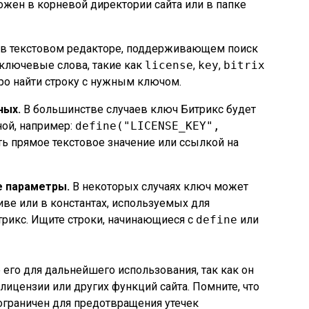
ложен в корневой директории сайта или в папке
 в текстовом редакторе, поддерживающем поиск
ключевые слова, такие как
license
,
key
,
bitrix
тро найти строку с нужным ключом.
ных.
В большинстве случаев ключ Битрикс будет
ной, например:
define("LICENSE_KEY",
ть прямое текстовое значение или ссылкой на
е параметры.
В некоторых случаях ключ может
иве или в константах, используемых для
рикс. Ищите строки, начинающиеся с
define
или
 его для дальнейшего использования, так как он
лицензии или других функций сайта. Помните, что
ограничен для предотвращения утечек