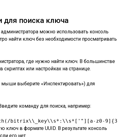
и для поиска ключа
и администратора можно использовать консоль
стро найти ключ без необходимости просматривать
нистратора, где нужно найти ключ. В большинстве
в скриптах или настройках на странице.
ой мыши выберите «Инспектировать») для
 Введите команду для поиска, например:
ch(/bitrix\\_key\\s*:\\s*['"][a-z0-9]{32}['"]
ую ключ в формате UUID. В результате консоль
сли его нет.