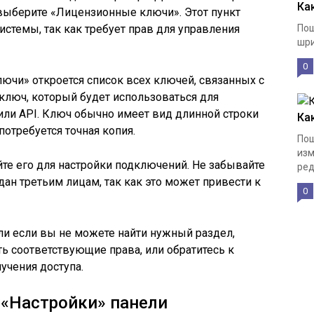
Ка
 выберите «Лицензионные ключи». Этот пункт
истемы, так как требует прав для управления
Пош
шри
0
ючи» откроется список всех ключей, связанных с
ключ, который будет использоваться для
или API. Ключ обычно имеет вид длинной строки
Ка
потребуется точная копия.
Пош
изм
те его для настройки подключений. Не забывайте
ред
ан третьим лицам, так как это может привести к
0
ли если вы не можете найти нужный раздел,
сть соответствующие права, или обратитесь к
учения доступа.
 «Настройки» панели