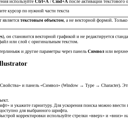
ения используйте
Ctrl+A
/
Cmd+A
после активации текстового 
ите курсор по нужной части текста
т является
текстовым объектом
, а не векторной формой. Тольк
es
), он становится векторной графикой и не редактируется ста
файл или слой с оригинальным текстом.
нтерлиньяж и другие параметры через панель
Символ
или верхн
lustrator
ь «Свойства» и панель «Символ» (Window → Type → Character). Э
ъект.
т» и укажите гарнитуру. Для ускорения поиска можно ввести 
но доступно для выбранного шрифта.
 быстрой корректировки используйте стрелки «вверх» и «вниз» н