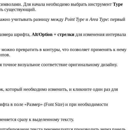
у символами. Для начала необходимо выбрать инструмент
Type
ать существующий.
 важно учитывать разницу между
Point Type
и
Area Type
: первый
азмера шрифта,
Alt/Option + стрелки
для изменения интервала
 можно превратить в контуры, что позволяет применять к нему
ипов.
 точное визуальное соответствие оригинальному дизайну.
лок, который необходимо изменить, и кликните один раз для
фта в поле «Размер» (Font Size) и при необходимости
еняется сразу к выделенному тексту.
табирование текста рекомендуется производить через панель