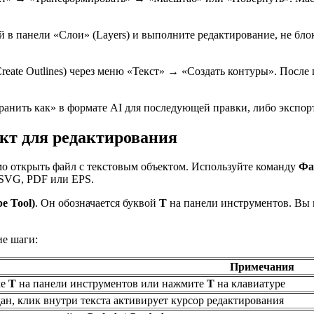
ой в панели «Слои» (Layers) и выполните редактирование, не бл
eate Outlines) через меню «Текст» → «Создать контуры». После
ить как» в формате AI для последующей правки, либо экспортир
кт для редактирования
димо открыть файл с текстовым объектом. Используйте команду
Фа
 SVG, PDF или EPS.
e Tool)
. Он обозначается буквой
T
на панели инструментов. Вы 
ие шаги:
Примечания
ке
T
на панели инструментов или нажмите
T
на клавиатуре
дан, клик внутри текста активирует курсор редактирования