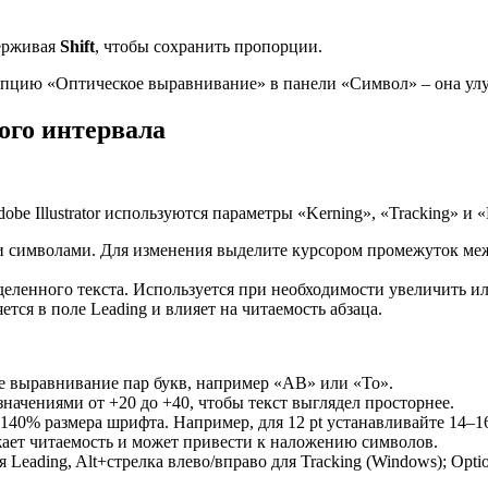
держивая
Shift
, чтобы сохранить пропорции.
опцию «Оптическое выравнивание» в панели «Символ» – она улу
ого интервала
 Illustrator используются параметры «Kerning», «Tracking» и «L
 символами. Для изменения выделите курсором промежуток межд
еленного текста. Используется при необходимости увеличить и
тся в поле Leading и влияет на читаемость абзаца.
е выравнивание пар букв, например «АВ» или «То».
значениями от +20 до +40, чтобы текст выглядел просторнее.
140% размера шрифта. Например, для 12 pt устанавливайте 14–16
жает читаемость и может привести к наложению символов.
 Leading, Alt+стрелка влево/вправо для Tracking (Windows); Opt