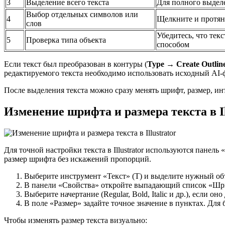
3
Выделение всего текста
Для полного выдел
Выбор отдельных символов или
4
Щелкните и протян
слов
Убедитесь, что текс
5
Проверка типа объекта
способом
Если текст был преобразован в контуры (
Type → Create Outlin
редактируемого текста необходимо использовать исходный AI-
После выделения текста можно сразу менять шрифт, размер, и
Изменение шрифта и размера текста в Il
Для точной настройки текста в Illustrator используются панел
размер шрифта без искажений пропорций.
Выберите инструмент «Текст» (T) и выделите нужный об
В панели «Свойства» откройте выпадающий список «Шриф
Выберите начертание (Regular, Bold, Italic и др.), если о
В поле «Размер» задайте точное значение в пунктах. Для
Чтобы изменять размер текста визуально: