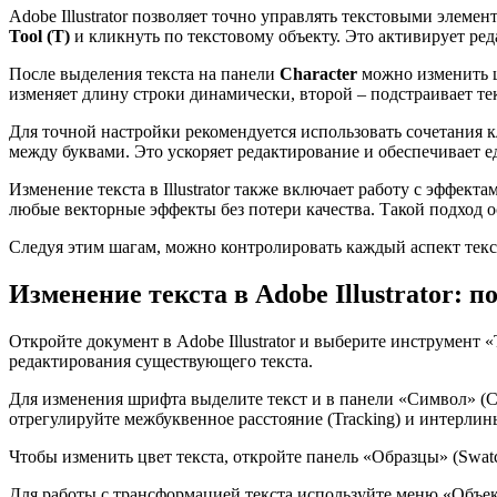
Adobe Illustrator позволяет точно управлять текстовыми элем
Tool (T)
и кликнуть по текстовому объекту. Это активирует ре
После выделения текста на панели
Character
можно изменить ш
изменяет длину строки динамически, второй – подстраивает те
Для точной настройки рекомендуется использовать сочетания 
между буквами. Это ускоряет редактирование и обеспечивает 
Изменение текста в Illustrator также включает работу с эффек
любые векторные эффекты без потери качества. Такой подход 
Следуя этим шагам, можно контролировать каждый аспект текс
Изменение текста в Adobe Illustrator: 
Откройте документ в Adobe Illustrator и выберите инструмент 
редактирования существующего текста.
Для изменения шрифта выделите текст и в панели «Символ» (Ch
отрегулируйте межбуквенное расстояние (Tracking) и интерлин
Чтобы изменить цвет текста, откройте панель «Образцы» (Swatc
Для работы с трансформацией текста используйте меню «Объе