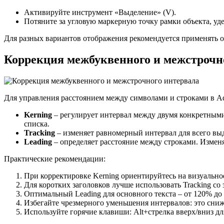
Активируйте инструмент «Выделение» (V).
Потяните за угловую маркерную точку рамки объекта, у
Для разных вариантов отображения рекомендуется применять 
Коррекция межбуквенного и межстрочн
Для управления расстоянием между символами и строками в Adobe
Kerning
– регулирует интервал между двумя конкретными
списка.
Tracking
– изменяет равномерный интервал для всего выд
Leading
– определяет расстояние между строками. Изменяе
Практические рекомендации:
При корректировке Kerning ориентируйтесь на визуально
Для коротких заголовков лучше использовать Tracking со 
Оптимальный Leading для основного текста – от 120% до 
Избегайте чрезмерного уменьшения интервалов: это сни
Используйте горячие клавиши: Alt+стрелка вверх/вниз для