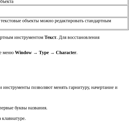
объекта
о текстовые объекты можно редактировать стандартным
ндартным инструментом
Текст
. Для восстановления
ее меню
Window → Type → Character
.
ти инструменты позволяют менять гарнитуру, начертание и
первые буквы названия.
а клавиатуре.