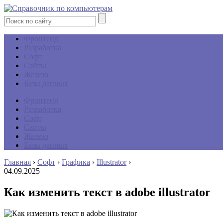
Фронтенд
Разработка
Софт
Сайты
Железо
Базы данных
Фронтенд
Разработка
Софт
Сайты
Железо
Базы данных
Главная
›
Софт
›
Графика
›
Illustrator
›
04.09.2025
Как изменить текст в adobe illustrator