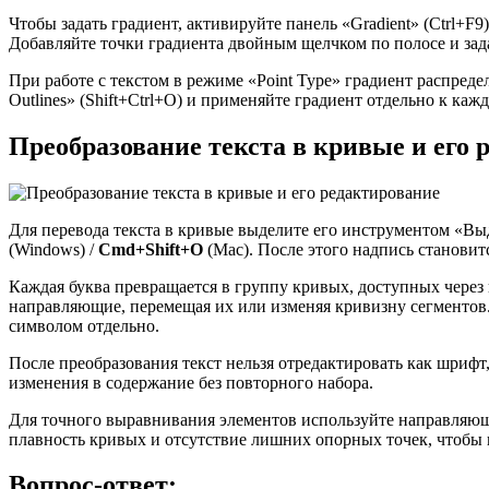
Чтобы задать градиент, активируйте панель «Gradient» (Ctrl+F
Добавляйте точки градиента двойным щелчком по полосе и зада
При работе с текстом в режиме «Point Type» градиент распреде
Outlines» (Shift+Ctrl+O) и применяйте градиент отдельно к каж
Преобразование текста в кривые и его 
Для перевода текста в кривые выделите его инструментом «В
(Windows) /
Cmd+Shift+O
(Mac). После этого надпись становит
Каждая буква превращается в группу кривых, доступных чере
направляющие, перемещая их или изменяя кривизну сегменто
символом отдельно.
После преобразования текст нельзя отредактировать как шрифт
изменения в содержание без повторного набора.
Для точного выравнивания элементов используйте направляющ
плавность кривых и отсутствие лишних опорных точек, чтобы
Вопрос-ответ: