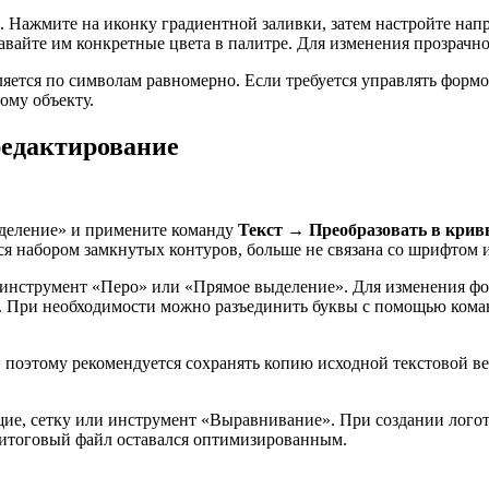
9). Нажмите на иконку градиентной заливки, затем настройте нап
вайте им конкретные цвета в палитре. Для изменения прозрачно
ляется по символам равномерно. Если требуется управлять формо
дому объекту.
редактирование
ыделение» и примените команду
Текст → Преобразовать в кривые
ся набором замкнутых контуров, больше не связана со шрифтом и
з инструмент «Перо» или «Прямое выделение». Для изменения 
в. При необходимости можно разъединить буквы с помощью ком
, поэтому рекомендуется сохранять копию исходной текстовой ве
ие, сетку или инструмент «Выравнивание». При создании лого
 итоговый файл оставался оптимизированным.