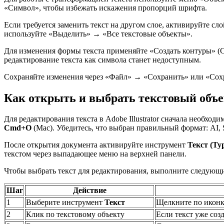
«Символ», чтобы избежать искажения пропорций шрифта.
Если требуется заменить текст на другом слое, активируйте сл
используйте «Выделить» → «Все текстовые объекты».
Для изменения формы текста применяйте «Создать контуры» (Cr
редактирование текста как символа станет недоступным.
Сохраняйте изменения через «Файл» → «Сохранить» или «Сохран
Как открыть и выбрать текстовый объе
Для редактирования текста в Adobe Illustrator сначала необхо
Cmd+O
(Mac). Убедитесь, что выбран правильный формат: AI,
После открытия документа активируйте инструмент
Текст (Typ
текстом через выпадающее меню на верхней панели.
Чтобы выбрать текст для редактирования, выполните следующ
Шаг
Действие
1
Выберите инструмент
Текст
Щелкните по икон
2
Клик по текстовому объекту
Если текст уже соз