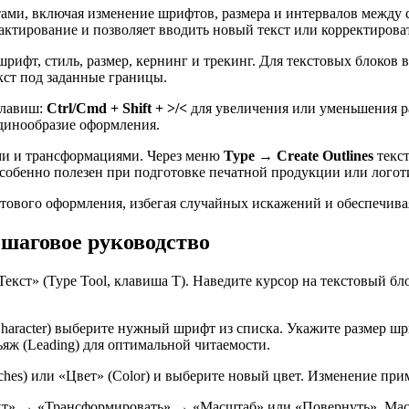
ентами, включая изменение шрифтов, размера и интервалов межд
дактирование и позволяет вводить новый текст или корректиров
рифт, стиль, размер, кернинг и трекинг. Для текстовых блоков
кст под заданные границы.
клавиш:
Ctrl/Cmd + Shift + >/<
для увеличения или уменьшения р
единообразие оформления.
тами и трансформациями. Через меню
Type → Create Outlines
текст
особенно полезен при подготовке печатной продукции или логот
тового оформления, избегая случайных искажений и обеспечивая
пошаговое руководство
«Текст» (Type Tool, клавиша T). Наведите курсор на текстовый б
aracter) выберите нужный шрифт из списка. Укажите размер шри
ьяж (Leading) для оптимальной читаемости.
hes) или «Цвет» (Color) и выберите новый цвет. Изменение прим
кт» → «Трансформировать» → «Масштаб» или «Повернуть». Масш