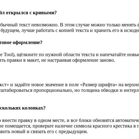
файл открылся с кривыми?
к обычный текст невозможно. В этом случае можно только менят
удущем, лучше работать с копией текста и хранить его в исходн
фтовое оформление?
e Tool), щёлкните по нужной области текста и напечатайте новые
ть правки в макет, не настраивая оформление заново.
кст» и задайте новое значение в поле «Размер шрифта» на верхн
сштабироваться пропорционально, но толщина обводки и интерл
ескольких колонках?
о внести правку в одном месте, и все блоки обновятся автомати
не помещается, проверьте наличие символа красного крестика в 
авить новый и связать его с предыдущим.