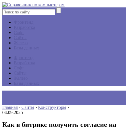
Фронтенд
Разработка
Софт
Сайты
Железо
Базы данных
Фронтенд
Разработка
Софт
Сайты
Железо
Базы данных
Главная
›
Сайты
›
Конструкторы
›
04.09.2025
Как в битрикс получить согласие на