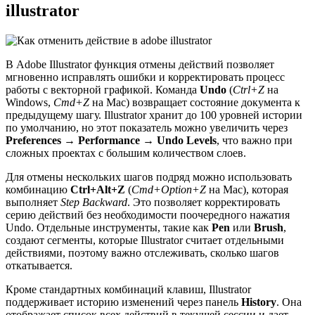
illustrator
В Adobe Illustrator функция отмены действий позволяет
мгновенно исправлять ошибки и корректировать процесс
работы с векторной графикой. Команда
Undo
(
Ctrl+Z
на
Windows,
Cmd+Z
на Mac) возвращает состояние документа к
предыдущему шагу. Illustrator хранит до 100 уровней истории
по умолчанию, но этот показатель можно увеличить через
Preferences → Performance → Undo Levels
, что важно при
сложных проектах с большим количеством слоев.
Для отмены нескольких шагов подряд можно использовать
комбинацию
Ctrl+Alt+Z
(
Cmd+Option+Z
на Mac), которая
выполняет
Step Backward
. Это позволяет корректировать
серию действий без необходимости поочередного нажатия
Undo. Отдельные инструменты, такие как
Pen
или
Brush
,
создают сегменты, которые Illustrator считает отдельными
действиями, поэтому важно отслеживать, сколько шагов
откатывается.
Кроме стандартных комбинаций клавиш, Illustrator
поддерживает историю изменений через панель
History
. Она
отображает список всех действий в текущей сессии и дает