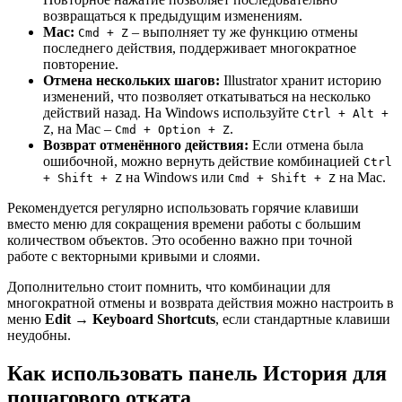
возвращаться к предыдущим изменениям.
Mac:
– выполняет ту же функцию отмены
Cmd + Z
последнего действия, поддерживает многократное
повторение.
Отмена нескольких шагов:
Illustrator хранит историю
изменений, что позволяет откатываться на несколько
действий назад. На Windows используйте
Ctrl + Alt +
, на Mac –
.
Z
Cmd + Option + Z
Возврат отменённого действия:
Если отмена была
ошибочной, можно вернуть действие комбинацией
Ctrl
на Windows или
на Mac.
+ Shift + Z
Cmd + Shift + Z
Рекомендуется регулярно использовать горячие клавиши
вместо меню для сокращения времени работы с большим
количеством объектов. Это особенно важно при точной
работе с векторными кривыми и слоями.
Дополнительно стоит помнить, что комбинации для
многократной отмены и возврата действия можно настроить в
меню
Edit → Keyboard Shortcuts
, если стандартные клавиши
неудобны.
Как использовать панель История для
пошагового отката