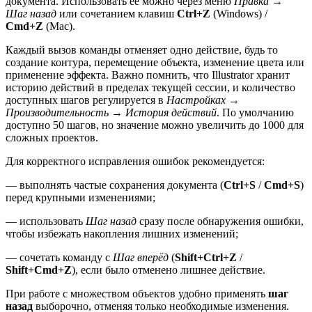
документа. Использовать её можно через меню
Правка →
Шаг назад
или сочетанием клавиш
Ctrl+Z
(Windows) /
Cmd+Z
(Mac).
Каждый вызов команды отменяет одно действие, будь то
создание контура, перемещение объекта, изменение цвета или
применение эффекта. Важно помнить, что Illustrator хранит
историю действий в пределах текущей сессии, и количество
доступных шагов регулируется в
Настройках →
Производительность → История действий
. По умолчанию
доступно 50 шагов, но значение можно увеличить до 1000 для
сложных проектов.
Для корректного исправления ошибок рекомендуется:
— выполнять частые сохранения документа (
Ctrl+S
/
Cmd+S
)
перед крупными изменениями;
— использовать
Шаг назад
сразу после обнаружения ошибки,
чтобы избежать накопления лишних изменений;
— сочетать команду с
Шаг вперёд
(
Shift+Ctrl+Z
/
Shift+Cmd+Z
), если было отменено лишнее действие.
При работе с множеством объектов удобно применять
шаг
назад
выборочно, отменяя только необходимые изменения.