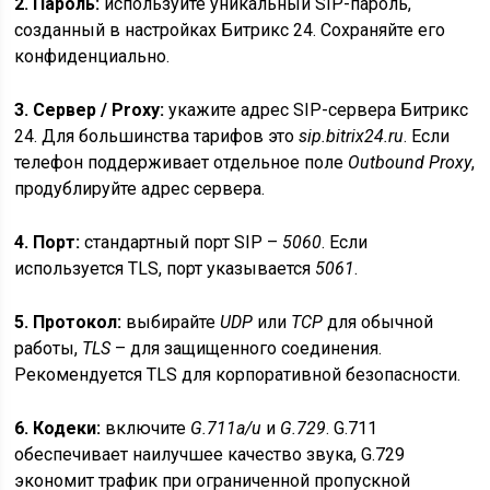
2. Пароль:
используйте уникальный SIP-пароль,
созданный в настройках Битрикс 24. Сохраняйте его
конфиденциально.
3. Сервер / Proxy:
укажите адрес SIP-сервера Битрикс
24. Для большинства тарифов это
sip.bitrix24.ru
. Если
телефон поддерживает отдельное поле
Outbound Proxy
,
продублируйте адрес сервера.
4. Порт:
стандартный порт SIP –
5060
. Если
используется TLS, порт указывается
5061
.
5. Протокол:
выбирайте
UDP
или
TCP
для обычной
работы,
TLS
– для защищенного соединения.
Рекомендуется TLS для корпоративной безопасности.
6. Кодеки:
включите
G.711a/u
и
G.729
. G.711
обеспечивает наилучшее качество звука, G.729
экономит трафик при ограниченной пропускной