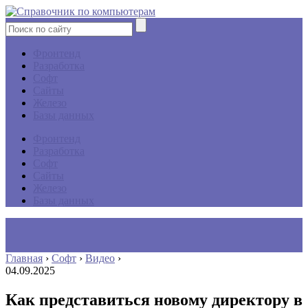
Фронтенд
Разработка
Софт
Сайты
Железо
Базы данных
Фронтенд
Разработка
Софт
Сайты
Железо
Базы данных
Главная
›
Софт
›
Видео
›
04.09.2025
Как представиться новому директору в