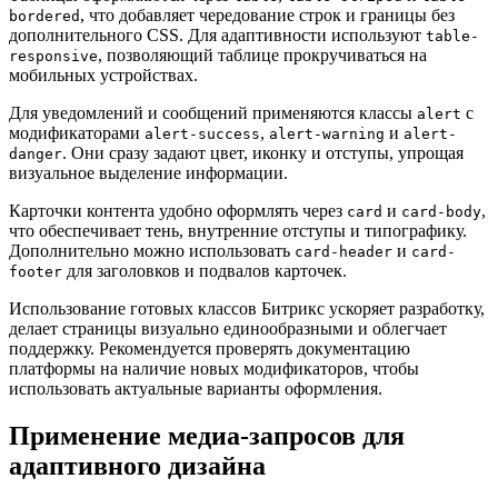
, что добавляет чередование строк и границы без
bordered
дополнительного CSS. Для адаптивности используют
table-
, позволяющий таблице прокручиваться на
responsive
мобильных устройствах.
Для уведомлений и сообщений применяются классы
с
alert
модификаторами
,
и
alert-success
alert-warning
alert-
. Они сразу задают цвет, иконку и отступы, упрощая
danger
визуальное выделение информации.
Карточки контента удобно оформлять через
и
,
card
card-body
что обеспечивает тень, внутренние отступы и типографику.
Дополнительно можно использовать
и
card-header
card-
для заголовков и подвалов карточек.
footer
Использование готовых классов Битрикс ускоряет разработку,
делает страницы визуально единообразными и облегчает
поддержку. Рекомендуется проверять документацию
платформы на наличие новых модификаторов, чтобы
использовать актуальные варианты оформления.
Применение медиа-запросов для
адаптивного дизайна