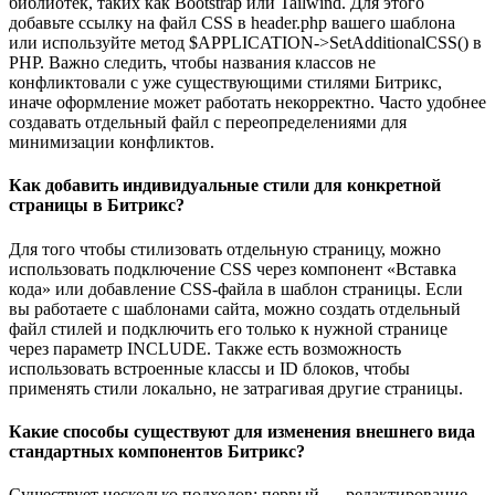
библиотек, таких как Bootstrap или Tailwind. Для этого
добавьте ссылку на файл CSS в header.php вашего шаблона
или используйте метод $APPLICATION->SetAdditionalCSS() в
PHP. Важно следить, чтобы названия классов не
конфликтовали с уже существующими стилями Битрикс,
иначе оформление может работать некорректно. Часто удобнее
создавать отдельный файл с переопределениями для
минимизации конфликтов.
Как добавить индивидуальные стили для конкретной
страницы в Битрикс?
Для того чтобы стилизовать отдельную страницу, можно
использовать подключение CSS через компонент «Вставка
кода» или добавление CSS-файла в шаблон страницы. Если
вы работаете с шаблонами сайта, можно создать отдельный
файл стилей и подключить его только к нужной странице
через параметр INCLUDE. Также есть возможность
использовать встроенные классы и ID блоков, чтобы
применять стили локально, не затрагивая другие страницы.
Какие способы существуют для изменения внешнего вида
стандартных компонентов Битрикс?
Существует несколько подходов: первый — редактирование