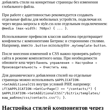
добавлять стили на конкретные страницы без изменения
глобального файла.
При работе с адаптивностью рекомендуется создавать
отдельные файлы для мобильных устройств, подключая их
через медиа-запросы в style.css или отдельным подключением:
.
@media (max-width: 768px) { ... }
Использование префиксов классов шаблона предотвращает
конфликты с компонентами Битрикс и сторонними стилями.
Например, вместо
используйте
.
.button
.mytemplate-button
После внесения изменений в CSS важно проверять работу
сайта в режиме композитного кеша. При необходимости
обновите кеш через
Панель управления → Настройки →
.
Производительность → Очистить кеш
Для динамического добавления стилей на отдельные
страницы можно использовать
$APPLICATION-
внутри условий PHP, например:
>SetAdditionalCSS
if($APPLICATION->GetCurPage() == "/contacts/") {
$APPLICATION->SetAdditionalCSS("/bitrix/templates/
.
ваш_шаблон/css/contacts.css"); }
Настройка стилей компонентов через