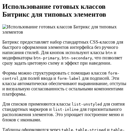
Использование готовых классов
Битрикс для типовых элементов
Битрикс предоставляет набор стандартных CSS-классов для
быстрого оформления элементов интерфейса без ручного
написания стилей. Для кнопок используют классы
и
btn
модификаторы
,
, что позволяет
btn-primary
btn-secondary
сразу задать цветовую схему и эффект при наведении.
Формы можно структурировать с помощью классов
form-
для полей ввода и
для подписей. Эти
control
form-label
классы автоматически обеспечивают выравнивание, отступы
и визуальную согласованность с остальными компонентами
платформы.
Для списков применяются классы
для снятия
list-unstyled
стандартных маркеров и
для горизонтального
list-inline
расположения элементов. Это упрощает построение меню и
блоков с иконками.
Таблицы оформляются через
,
и
table
table-striped
table-