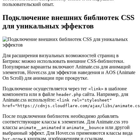
пользовательский опыт.
Подключение внешних библиотек CSS
для уникальных эффектов
Для расширения визуальных возможностей страниц в
Битрикс можно использовать внешние CSS-библиотеки.
Популярные варианты включают Animate.css для анимаций
элементов, Hover.css для эффектов наведения и AOS (Animate
On Scroll) для анимации при прокрутке.
Подключение осуществляется через тег
в шаблоне
<link>
компонента или в файле
сайта. Например, для
header.php
Animate.css используйте:
<link rel="stylesheet"
href="https://cdnjs.cloudflare.com/ajax/libs/animate.cs
После подключения библиотек необходимо добавлять
соответствующие классы к элементам. Для Animate.css это
классы
и
или другой
animate__animated
animate__bounce
выбранный эффект. Для Hover.css применяются классы вида
к кнопкам, изображениям и ссылкам.
hvr-grow