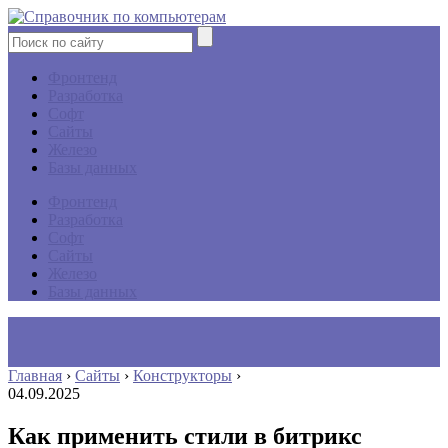
Фронтенд
Разработка
Софт
Сайты
Железо
Базы данных
Фронтенд
Разработка
Софт
Сайты
Железо
Базы данных
Главная
›
Сайты
›
Конструкторы
›
04.09.2025
Как применить стили в битрикс