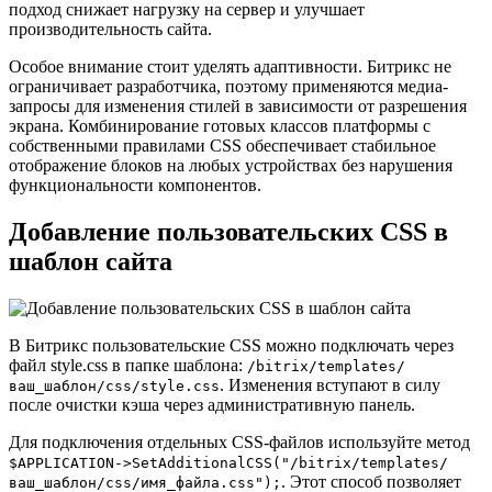
подход снижает нагрузку на сервер и улучшает
производительность сайта.
Особое внимание стоит уделять адаптивности. Битрикс не
ограничивает разработчика, поэтому применяются медиа-
запросы для изменения стилей в зависимости от разрешения
экрана. Комбинирование готовых классов платформы с
собственными правилами CSS обеспечивает стабильное
отображение блоков на любых устройствах без нарушения
функциональности компонентов.
Добавление пользовательских CSS в
шаблон сайта
В Битрикс пользовательские CSS можно подключать через
файл style.css в папке шаблона:
/bitrix/templates/
. Изменения вступают в силу
ваш_шаблон/css/style.css
после очистки кэша через административную панель.
Для подключения отдельных CSS-файлов используйте метод
$APPLICATION->SetAdditionalCSS("/bitrix/templates/
. Этот способ позволяет
ваш_шаблон/css/имя_файла.css");