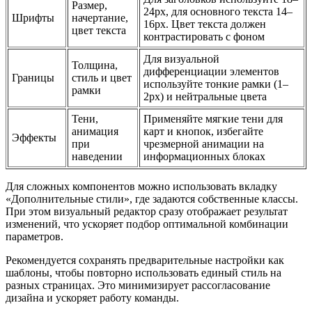
Размер,
24px, для основного текста 14–
Шрифты
начертание,
16px. Цвет текста должен
цвет текста
контрастировать с фоном
Для визуальной
Толщина,
дифференциации элементов
Границы
стиль и цвет
используйте тонкие рамки (1–
рамки
2px) и нейтральные цвета
Тени,
Применяйте мягкие тени для
анимация
карт и кнопок, избегайте
Эффекты
при
чрезмерной анимации на
наведении
информационных блоках
Для сложных компонентов можно использовать вкладку
«Дополнительные стили», где задаются собственные классы.
При этом визуальный редактор сразу отображает результат
изменений, что ускоряет подбор оптимальной комбинации
параметров.
Рекомендуется сохранять предварительные настройки как
шаблоны, чтобы повторно использовать единый стиль на
разных страницах. Это минимизирует рассогласование
дизайна и ускоряет работу команды.