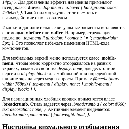
14px; }
. Для добавления эффекта наведения применяют
псевдокласс
:hover
:
.top-menu li a:hover { background-color:
#e0e0e0; }
. Такой подход улучшает читаемость и
взаимодействие с пользователем.
Иконки и дополнительные визуальные элементы вставляются
с помощью
::before
или
::after
. Например, стрелка для
подменю:
.top-menu li ul::before { content: ‘▼’; margin-right:
5px; }
. Это позволяет избежать изменения HTML-кода
компонентов.
Для мобильных версий меню используется класс
.mobile-
menu
. Чтобы меню корректно отображалось на разных
экранах, задаются свойства
display: none;
для десктопной
версии и
display: block;
для мобильной при определённой
ширине экрана через медиазапросы. Пример:
@media(max-
width: 768px) { .top-menu { display: none; } .mobile-menu {
display: block; } }
.
Для навигационных хлебных крошек применяется класс
.breadcrumb
. Стиль задаётся через
.breadcrumb a { color: #666;
text-decoration: none; }
. Активный элемент выделяется:
.breadcrumb span.current { font-weight: bold; }
.
Настройка визуального отображения