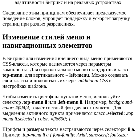
адаптивности Битрикс и на реальных устройствах.
Следование этим принципам обеспечивает предсказуемое
поведение блоков, упрощает поддержку и ускоряет загрузку
страниц при разных разрешениях.
Изменение стилей меню и
навигационных элементов
В Битрикс для изменения внешнего вида меню применяются
CSS-классы, которые назначаются через параметры
компонента. Для горизонтального меню стандартный класс –
top-menu
, для вертикального –
left-menu
. Можно создавать
свои классы и подключать их через
additional CSS
в
настройках шаблона.
Чтобы изменить цвет фона пунктов меню, используйте
селектор
.top-menu li
или
.left-menu li
. Например,
background-
color: #f4f4f4;
задаёт светлый фон для всех пунктов. Для
выделения активного пункта применяется класс
.selected
:
.top-
menu li.selected { color: #ff6600; }
.
Шрифты и размеры текста настраиваются через селекторы
li a
.
Пример:
.top-menu li a { font-family: Arial, sans-serif; font-size: