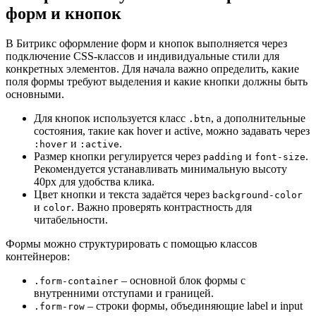
форм и кнопок
В Битрикс оформление форм и кнопок выполняется через
подключение CSS-классов и индивидуальные стили для
конкретных элементов. Для начала важно определить, какие
поля формы требуют выделения и какие кнопки должны быть
основными.
Для кнопок используется класс
, а дополнительные
.btn
состояния, такие как hover и active, можно задавать через
и
.
:hover
:active
Размер кнопки регулируется через
и
.
padding
font-size
Рекомендуется устанавливать минимальную высоту
40px для удобства клика.
Цвет кнопки и текста задаётся через
background-color
и
. Важно проверять контрастность для
color
читабельности.
Формы можно структурировать с помощью классов
контейнеров:
– основной блок формы с
.form-container
внутренними отступами и границей.
– строки формы, объединяющие label и input
.form-row