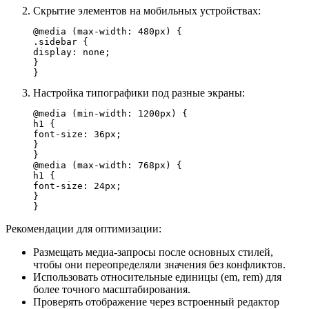
Скрытие элементов на мобильных устройствах:
@media (max-width: 480px) {

.sidebar {

display: none;

}

}
Настройка типографики под разные экраны:
@media (min-width: 1200px) {

h1 {

font-size: 36px;

}

}

@media (max-width: 768px) {

h1 {

font-size: 24px;

}

}
Рекомендации для оптимизации:
Размещать медиа-запросы после основных стилей,
чтобы они переопределяли значения без конфликтов.
Использовать относительные единицы (em, rem) для
более точного масштабирования.
Проверять отображение через встроенный редактор