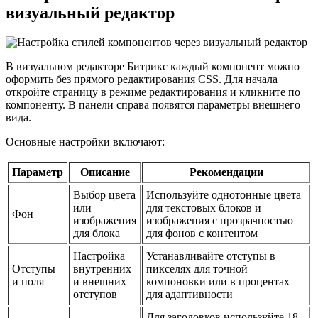
визуальный редактор
В визуальном редакторе Битрикс каждый компонент можно
оформить без прямого редактирования CSS. Для начала
откройте страницу в режиме редактирования и кликните по
компоненту. В панели справа появятся параметры внешнего
вида.
Основные настройки включают:
Параметр
Описание
Рекомендации
Выбор цвета
Используйте однотонные цвета
или
для текстовых блоков и
Фон
изображения
изображения с прозрачностью
для блока
для фонов с контентом
Настройка
Устанавливайте отступы в
Отступы
внутренних
пикселях для точной
и поля
и внешних
компоновки или в процентах
отступов
для адаптивности
Для заголовков используйте 18–