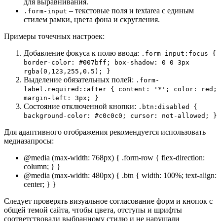
для выравнивания.
– текстовые поля и textarea с единым
.form-input
стилем рамки, цвета фона и скругления.
Примеры точечных настроек:
Добавление фокуса к полю ввода:
.form-input:focus {
border-color: #007bff; box-shadow: 0 0 3px
rgba(0,123,255,0.5); }
Выделение обязательных полей:
.form-
label.required::after { content: '*'; color: red;
margin-left: 3px; }
Состояние отключенной кнопки:
.btn:disabled {
background-color: #c0c0c0; cursor: not-allowed; }
Для адаптивного отображения рекомендуется использовать
медиазапросы:
@media (max-width: 768px) { .form-row { flex-direction:
column; } }
@media (max-width: 480px) { .btn { width: 100%; text-align:
center; } }
Следует проверять визуальное согласование форм и кнопок с
общей темой сайта, чтобы цвета, отступы и шрифты
соответствовали выбранному стилю и не нарушали