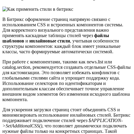
В Битрикс оформление страниц напрямую связано с
использованием CSS и встроенных компонентов системы.
Для корректного визуального представления важно
применять каскадные таблицы стилей через
файлы
шаблонов
и
инлайновые стили
, учитывая особенности
структуры компонентов: каждый блок имеет уникальные
классы, часто формируемые автоматически системой.
При работе с компонентами, такими как news.list или
catalog.section, рекомендуется создавать отдельные CSS-файлы
для кастомизации. Это позволяет избежать конфликтов с
глобальными стилями сайта и упрощает поддержку кода.
Использование селекторов по идентификаторам и
дополнительным классам обеспечивает точное управление
внешним видом элементов без изменения исходного шаблона
компонента.
Для ускорения загрузки страниц стоит объединять CSS и
минимизировать использование инлайновых стилей. Битрикс
поддерживает подключение стилей через
$APPLICATION-
>SetAdditionalCSS()
, что позволяет динамически подключать
нужные файлы только на конкретных страницах. Такой