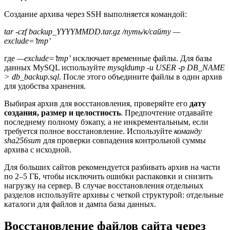
Создание архива через SSH выполняется командой:
tar -czf backup_YYYYMMDD.tar.gz /путь/к/сайту —
exclude=’tmp’
где
—exclude=’tmp’
исключает временные файлы. Для базы
данных MySQL используйте
mysqldump -u USER -p DB_NAME
> db_backup.sql
. После этого объедините файлы в один архив
для удобства хранения.
Выбирая архив для восстановления, проверяйте его
дату
создания, размер и целостность
. Предпочтение отдавайте
последнему полному бэкапу, а не инкрементальным, если
требуется полное восстановление. Используйте
команду
sha256sum
для проверки совпадения контрольной суммы
архива с исходной.
Для больших сайтов рекомендуется разбивать архив на части
по 2–5 ГБ, чтобы исключить ошибки распаковки и снизить
нагрузку на сервер. В случае восстановления отдельных
разделов используйте архивы с четкой структурой: отдельные
каталоги для файлов и дампа базы данных.
Восстановление файлов сайта через