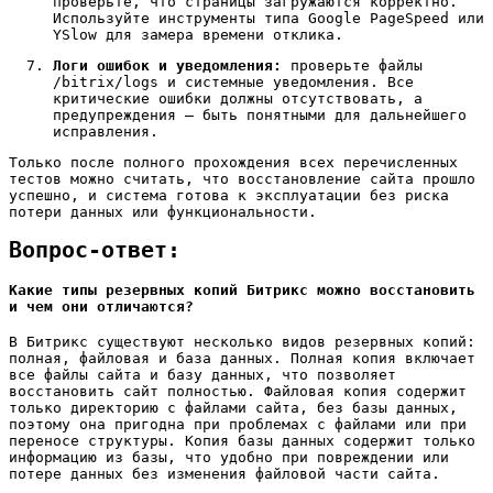
проверьте, что страницы загружаются корректно.
Используйте инструменты типа Google PageSpeed или
YSlow для замера времени отклика.
Логи ошибок и уведомления:
проверьте файлы
/bitrix/logs и системные уведомления. Все
критические ошибки должны отсутствовать, а
предупреждения – быть понятными для дальнейшего
исправления.
Только после полного прохождения всех перечисленных
тестов можно считать, что восстановление сайта прошло
успешно, и система готова к эксплуатации без риска
потери данных или функциональности.
Вопрос-ответ:
Какие типы резервных копий Битрикс можно восстановить
и чем они отличаются?
В Битрикс существуют несколько видов резервных копий:
полная, файловая и база данных. Полная копия включает
все файлы сайта и базу данных, что позволяет
восстановить сайт полностью. Файловая копия содержит
только директорию с файлами сайта, без базы данных,
поэтому она пригодна при проблемах с файлами или при
переносе структуры. Копия базы данных содержит только
информацию из базы, что удобно при повреждении или
потере данных без изменения файловой части сайта.