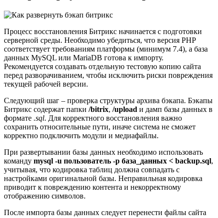
Процесс восстановления Битрикс начинается с подготовки
серверной среды. Необходимо убедиться, что версия PHP
соответствует требованиям платформы (минимум 7.4), а база
данных MySQL или MariaDB готова к импорту.
Рекомендуется создавать отдельную тестовую копию сайта
перед разворачиванием, чтобы исключить риски повреждения
текущей рабочей версии.
Следующий шаг – проверка структуры архива бэкапа. Бэкапы
Битрикс содержат папки
/bitrix
,
/upload
и дамп базы данных в
формате
.sql
. Для корректного восстановления важно
сохранить относительные пути, иначе система не сможет
корректно подключить модули и медиафайлы.
При развертывании базы данных необходимо использовать
команду
mysql -u пользователь -p база_данных < backup.sql
,
учитывая, что кодировка таблиц должна совпадать с
настройками оригинальной базы. Неправильная кодировка
приводит к повреждению контента и некорректному
отображению символов.
После импорта базы данных следует перенести файлы сайта