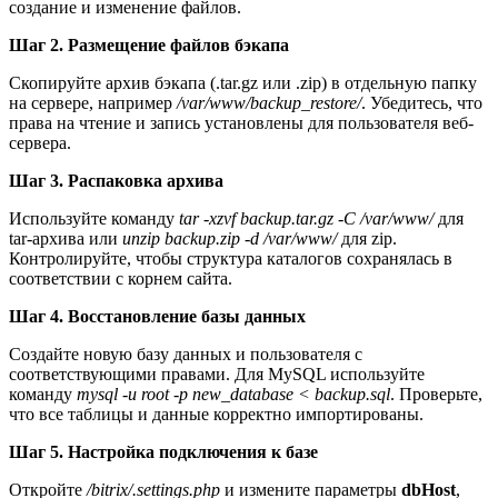
создание и изменение файлов.
Шаг 2. Размещение файлов бэкапа
Скопируйте архив бэкапа (.tar.gz или .zip) в отдельную папку
на сервере, например
/var/www/backup_restore/
. Убедитесь, что
права на чтение и запись установлены для пользователя веб-
сервера.
Шаг 3. Распаковка архива
Используйте команду
tar -xzvf backup.tar.gz -C /var/www/
для
tar-архива или
unzip backup.zip -d /var/www/
для zip.
Контролируйте, чтобы структура каталогов сохранялась в
соответствии с корнем сайта.
Шаг 4. Восстановление базы данных
Создайте новую базу данных и пользователя с
соответствующими правами. Для MySQL используйте
команду
mysql -u root -p new_database < backup.sql
. Проверьте,
что все таблицы и данные корректно импортированы.
Шаг 5. Настройка подключения к базе
Откройте
/bitrix/.settings.php
и измените параметры
dbHost
,