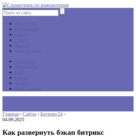
Фронтенд
Разработка
Софт
Сайты
Железо
Базы данных
Фронтенд
Разработка
Софт
Сайты
Железо
Базы данных
Главная
›
Сайты
›
Битрикс24
›
04.09.2025
Как развернуть бэкап битрикс