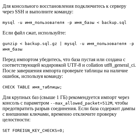
Для консольного восстановления подключитесь к серверу
через SSH и выполните команду:
mysql -u имя_пользователя -p имя_базы < backup.sql
Если файл сжат, используйте:
gunzip < backup.sql.gz | mysql -u имя_пользователя -p
имя_базы
Перед импортом убедитесь, что база пустая или создана с
соответствующей кодировкой UTF-8 и collation utf8_general_ci.
После завершения импорта проверьте таблицы на наличие
ошибок, используя команду:
CHECK TABLE имя_таблицы;
Для крупных баз (свыше 1 ГБ) рекомендуется импорт через
консоль с параметром
, чтобы
--max_allowed_packet=512M
предотвратить разрыв соединения. Если база содержит дампы
с внешними ключами, временно отключите проверку
целостности:
SET FOREIGN_KEY_CHECKS=0;