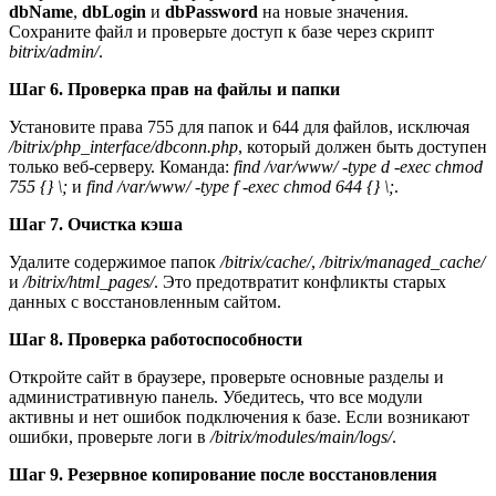
dbName
,
dbLogin
и
dbPassword
на новые значения.
Сохраните файл и проверьте доступ к базе через скрипт
bitrix/admin/
.
Шаг 6. Проверка прав на файлы и папки
Установите права 755 для папок и 644 для файлов, исключая
/bitrix/php_interface/dbconn.php
, который должен быть доступен
только веб-серверу. Команда:
find /var/www/ -type d -exec chmod
755 {} \;
и
find /var/www/ -type f -exec chmod 644 {} \;
.
Шаг 7. Очистка кэша
Удалите содержимое папок
/bitrix/cache/
,
/bitrix/managed_cache/
и
/bitrix/html_pages/
. Это предотвратит конфликты старых
данных с восстановленным сайтом.
Шаг 8. Проверка работоспособности
Откройте сайт в браузере, проверьте основные разделы и
административную панель. Убедитесь, что все модули
активны и нет ошибок подключения к базе. Если возникают
ошибки, проверьте логи в
/bitrix/modules/main/logs/
.
Шаг 9. Резервное копирование после восстановления