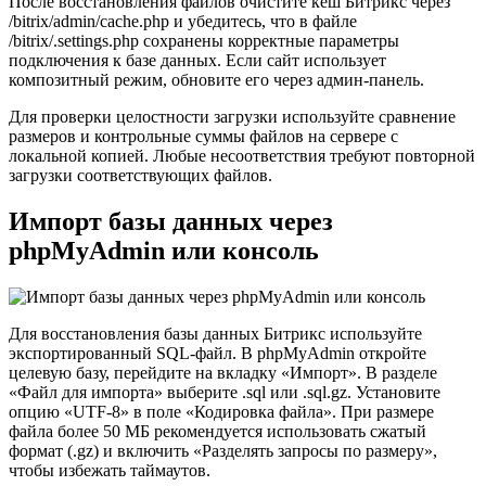
После восстановления файлов очистите кеш Битрикс через
/bitrix/admin/cache.php и убедитесь, что в файле
/bitrix/.settings.php сохранены корректные параметры
подключения к базе данных. Если сайт использует
композитный режим, обновите его через админ-панель.
Для проверки целостности загрузки используйте сравнение
размеров и контрольные суммы файлов на сервере с
локальной копией. Любые несоответствия требуют повторной
загрузки соответствующих файлов.
Импорт базы данных через
phpMyAdmin или консоль
Для восстановления базы данных Битрикс используйте
экспортированный SQL-файл. В phpMyAdmin откройте
целевую базу, перейдите на вкладку «Импорт». В разделе
«Файл для импорта» выберите .sql или .sql.gz. Установите
опцию «UTF-8» в поле «Кодировка файла». При размере
файла более 50 МБ рекомендуется использовать сжатый
формат (.gz) и включить «Разделять запросы по размеру»,
чтобы избежать таймаутов.