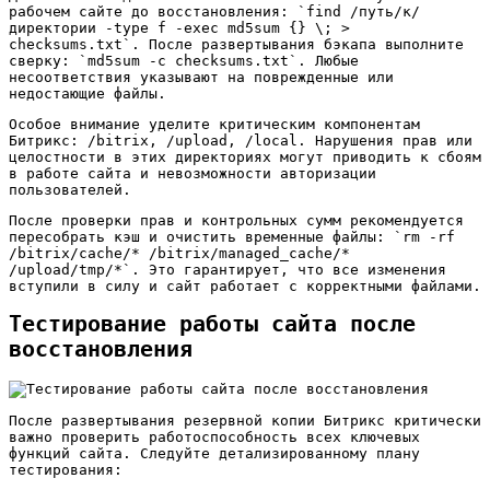
рабочем сайте до восстановления: `find /путь/к/
директории -type f -exec md5sum {} \; >
checksums.txt`. После развертывания бэкапа выполните
сверку: `md5sum -c checksums.txt`. Любые
несоответствия указывают на поврежденные или
недостающие файлы.
Особое внимание уделите критическим компонентам
Битрикс: /bitrix, /upload, /local. Нарушения прав или
целостности в этих директориях могут приводить к сбоям
в работе сайта и невозможности авторизации
пользователей.
После проверки прав и контрольных сумм рекомендуется
пересобрать кэш и очистить временные файлы: `rm -rf
/bitrix/cache/* /bitrix/managed_cache/*
/upload/tmp/*`. Это гарантирует, что все изменения
вступили в силу и сайт работает с корректными файлами.
Тестирование работы сайта после
восстановления
После развертывания резервной копии Битрикс критически
важно проверить работоспособность всех ключевых
функций сайта. Следуйте детализированному плану
тестирования: