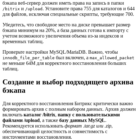
бэкапа веб-сервер должен иметь права на запись в папки
и
. Установите права 755 для каталогов и 644
/bitrix
/upload
для файлов, исключая специальные скрипты, требующие 700.
Убедитесь, что свободное место на диске превышает размер
бэкапа минимум на 20%, а база данных готова к импорту с
учетом возможного увеличения объема из-за индексов и
временных таблиц.
Проверьте настройки MySQL/MariaDB. Важно, чтобы
был включен, а
innodb_file_per_table
max_allowed_packet
не меньше 64M для корректного восстановления больших
таблиц.
Создание и выбор подходящего архива
бэкапа
Для корректного восстановления Битрикс критически важно
формировать архив с полным набором данных. Архив должен
включать
каталог /bitrix
,
папку с пользовательскими
файлами /upload
, а также
базу данных MySQL
.
Рекомендуется использовать
формат .tar.gz или .zip
,
обеспечивающий целостность и совместимость с
инструментами восстановления.