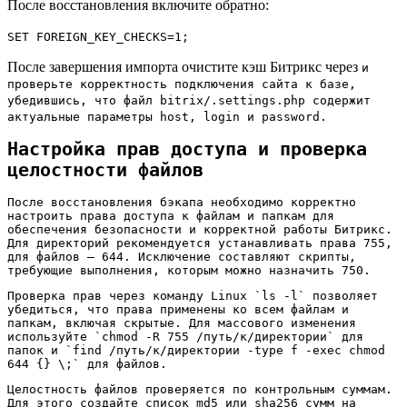
После восстановления включите обратно:
SET FOREIGN_KEY_CHECKS=1;
После завершения импорта очистите кэш Битрикс через
и
проверьте корректность подключения сайта к базе,
убедившись, что файл
bitrix/.settings.php
содержит
актуальные параметры
host
,
login
и
password
.
Настройка прав доступа и проверка
целостности файлов
После восстановления бэкапа необходимо корректно
настроить права доступа к файлам и папкам для
обеспечения безопасности и корректной работы Битрикс.
Для директорий рекомендуется устанавливать права 755,
для файлов – 644. Исключение составляют скрипты,
требующие выполнения, которым можно назначить 750.
Проверка прав через команду Linux `ls -l` позволяет
убедиться, что права применены ко всем файлам и
папкам, включая скрытые. Для массового изменения
используйте `chmod -R 755 /путь/к/директории` для
папок и `find /путь/к/директории -type f -exec chmod
644 {} \;` для файлов.
Целостность файлов проверяется по контрольным суммам.
Для этого создайте список md5 или sha256 сумм на