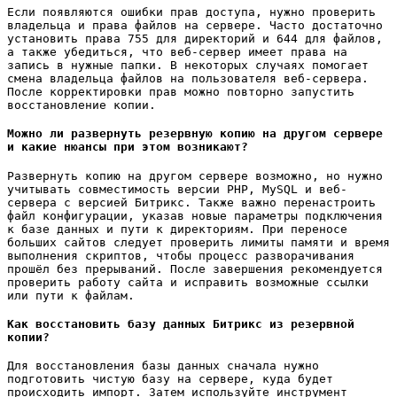
Если появляются ошибки прав доступа, нужно проверить
владельца и права файлов на сервере. Часто достаточно
установить права 755 для директорий и 644 для файлов,
а также убедиться, что веб-сервер имеет права на
запись в нужные папки. В некоторых случаях помогает
смена владельца файлов на пользователя веб-сервера.
После корректировки прав можно повторно запустить
восстановление копии.
Можно ли развернуть резервную копию на другом сервере
и какие нюансы при этом возникают?
Развернуть копию на другом сервере возможно, но нужно
учитывать совместимость версии PHP, MySQL и веб-
сервера с версией Битрикс. Также важно перенастроить
файл конфигурации, указав новые параметры подключения
к базе данных и пути к директориям. При переносе
больших сайтов следует проверить лимиты памяти и время
выполнения скриптов, чтобы процесс разворачивания
прошёл без прерываний. После завершения рекомендуется
проверить работу сайта и исправить возможные ссылки
или пути к файлам.
Как восстановить базу данных Битрикс из резервной
копии?
Для восстановления базы данных сначала нужно
подготовить чистую базу на сервере, куда будет
происходить импорт. Затем используйте инструмент