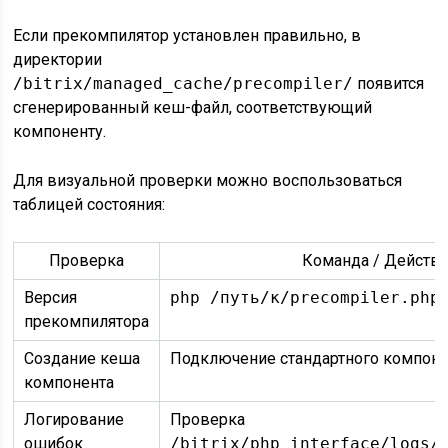
Если прекомпилятор установлен правильно, в
директории
/bitrix/managed_cache/precompiler/
появится
сгенерированный кеш-файл, соответствующий
компоненту.
Для визуальной проверки можно воспользоваться
таблицей состояния:
Проверка
Команда / Действ
Версия
php /путь/к/precompiler.php
прекомпилятора
Создание кеша
Подключение стандартного компоне
компонента
Логирование
Проверка
ошибок
/bitrix/php_interface/logs/