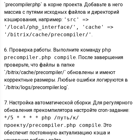
`precompiler.php` в корне проекта. Добавьте в него
массив с путями исходных файлов и директорий
кэширования, например:
'src' =>
'/local/php_interface/', 'cache' =>
'/bitrix/cache/precompiler/'
.
6. Проверка работы. Выполните команду
php
precompiler.php compile
. После завершения
проверьте, что файлы в папке
`/bitrix/cache/precompiler/` обновлены и имеют
корректные размеры. Любые ошибки логируются в
`/bitrix/logs/precompiler.log`.
7. Настройка автоматической сборки. Для регулярного
обновления прекомпилятора настройте cron-задание:
*/5 * * * * php /путь/к/
проекту/precompiler.php compile
. Это
обеспечит постоянную актуализацию кэша и