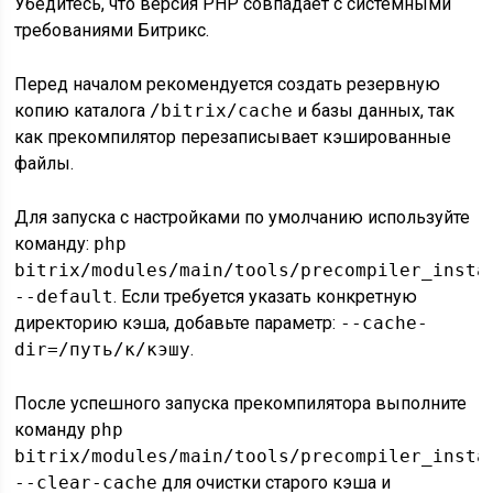
Убедитесь, что версия PHP совпадает с системными
требованиями Битрикс.
Перед началом рекомендуется создать резервную
копию каталога
/bitrix/cache
и базы данных, так
как прекомпилятор перезаписывает кэшированные
файлы.
Для запуска с настройками по умолчанию используйте
команду:
php
bitrix/modules/main/tools/precompiler_insta
--default
. Если требуется указать конкретную
директорию кэша, добавьте параметр:
--cache-
dir=/путь/к/кэшу
.
После успешного запуска прекомпилятора выполните
команду
php
bitrix/modules/main/tools/precompiler_insta
--clear-cache
для очистки старого кэша и