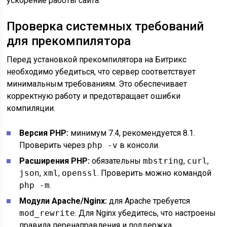
ускорение работы сайта.
Проверка системных требований
для прекомпилятора
Перед установкой прекомпилятора на Битрикс
необходимо убедиться, что сервер соответствует
минимальным требованиям. Это обеспечивает
корректную работу и предотвращает ошибки
компиляции.
Версия PHP:
минимум 7.4, рекомендуется 8.1.
Проверить через
php -v
в консоли.
Расширения PHP:
обязательны
mbstring
,
curl
,
json
,
xml
,
openssl
. Проверить можно командой
php -m
.
Модули Apache/Nginx:
для Apache требуется
mod_rewrite
. Для Nginx убедитесь, что настроены
правила перенаправления и поддержка