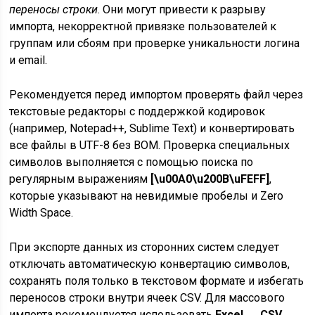
переносы строки
. Они могут привести к разрыву
импорта, некорректной привязке пользователей к
группам или сбоям при проверке уникальности логина
и email.
Рекомендуется перед импортом проверять файл через
текстовые редакторы с поддержкой кодировок
(например, Notepad++, Sublime Text) и конвертировать
все файлы в UTF-8 без BOM. Проверка специальных
символов выполняется с помощью поиска по
регулярным выражениям
[\u00A0\u200B\uFEFF]
,
которые указывают на невидимые пробелы и Zero
Width Space.
При экспорте данных из сторонних систем следует
отключать автоматическую конвертацию символов,
сохранять поля только в текстовом формате и избегать
переносов строки внутри ячеек CSV. Для массового
импорта рекомендуется использовать
Excel → CSV →