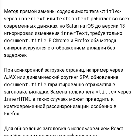
Метод прямой замены содержимого тега
<title>
через
innerText
или
textContent
работает во всех
современных движках, но Safari на iOS до версии 13
игнорировал изменения
innerText
, требуя только
document.title
. В Chrome и Firefox оба метода
синхронизируются с отображением вкладки без
задержек.
При асинхронной загрузке страниц, например через
AJAX или динамический роутинг SPA, обновление
document.title
гарантированно отражается в
заголовке вкладки. Замена только тега
<title>
через
innerHTML
в таких случаях может приводить к
кратковременной рассинхронизации, особенно в
Firefox.
Для обновления заголовка с использованием React
или Vue рекомендуется модифицировать