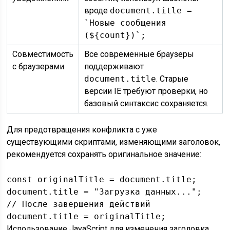
вроде
document.title =
`Новые сообщения
(${count})`;
Совместимость
Все современные браузеры
с браузерами
поддерживают
document.title
. Старые
версии IE требуют проверки, но
базовый синтаксис сохраняется.
Для предотвращения конфликта с уже
существующими скриптами, изменяющими заголовок,
рекомендуется сохранять оригинальное значение:
const originalTitle = document.title;

document.title = "Загрузка данных...";

// После завершения действий

document.title = originalTitle;
Использование JavaScript для изменения заголовка