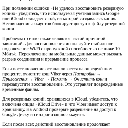
При появлении ошибки «Не удалось восстановить резервную
копию» убедитесь, что используемая учётная запись Google
или iCloud совпадает с той, на которой создавалась копия.
Несовпадение аккаунтов блокирует доступ к файлу резервной
копии.
Проблемы с сетью также являются частой причиной
зависаний. Для восстановления используйте стабильное
подключение Wi-Fi с пропускной способностью не ниже 10
Мбит/с. Переключение на мобильные данные может вызвать
разрыв соединения и прерывание процесса.
Если восстановление останавливается на определённом
проценте, очистите кэш Viber через
Настройки →
Приложения → Viber → Память → Очистить кэш
и
перезапустите восстановление. Это устраняет повреждённые
временные файлы.
Для резервных копий, хранящихся в iCloud, убедитесь, что
включена опция «iCloud Drive» и что Viber имеет доступ к
хранилищу. На Android проверьте разрешение на доступ к
Google Диску и синхронизацию аккаунта.
Если после всех действий восстановление продолжает