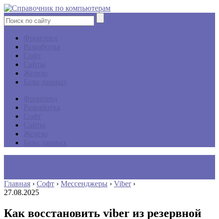
Фронтенд
Разработка
Софт
Сайты
Железо
Базы данных
Фронтенд
Разработка
Софт
Сайты
Железо
Базы данных
Главная
›
Софт
›
Мессенджеры
›
Viber
›
27.08.2025
Как восстановить viber из резервной