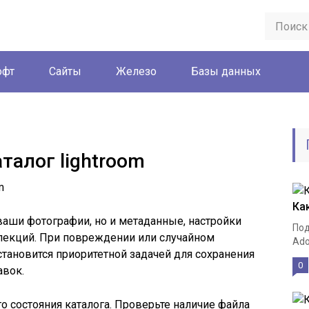
офт
Сайты
Железо
Базы данных
талог lightroom
Как
 ваши фотографии, но и метаданные, настройки
Под
лекций. При повреждении или случайном
Ado
становится приоритетной задачей для сохранения
0
авок.
 состояния каталога. Проверьте наличие файла