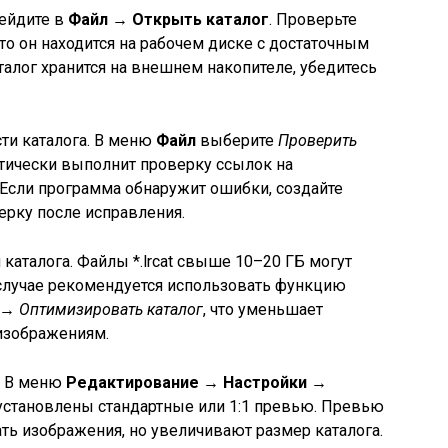
рейдите в
Файл → Открыть каталог
. Проверьте
что он находится на рабочем диске с достаточным
талог хранится на внешнем накопителе, убедитесь
ти каталога. В меню
Файл
выберите
Проверить
матически выполнит проверку ссылок на
 Если программа обнаружит ошибки, создайте
ерку после исправления.
каталога. Файлы *.lrcat свыше 10–20 ГБ могут
м случае рекомендуется использовать функцию
→ Оптимизировать каталог
, что уменьшает
 изображениям.
. В меню
Редактирование → Настройки →
 установлены стандартные или 1:1 превью. Превью
ть изображения, но увеличивают размер каталога.