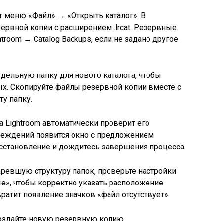
кт меню «Файл» → «Открыть каталог». В
зервной копии с расширением .lrcat. Резервные
troom → Catalog Backups, если не задано другое
дельную папку для нового каталога, чтобы
х. Скопируйте файлы резервной копии вместе с
ту папку.
а Lightroom автоматически проверит его
реждений появится окно с предложением
сстановление и дождитесь завершения процесса.
аревшую структуру папок, проверьте настройки
е», чтобы корректно указать расположение
ратит появление значков «файл отсутствует».
создайте новую резервную копию