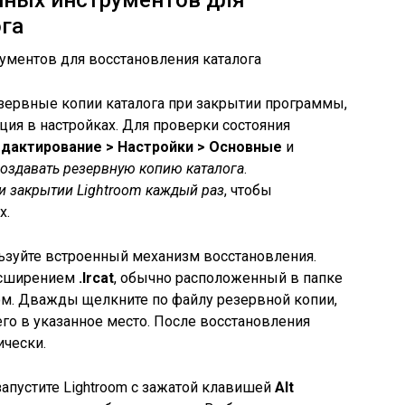
нных инструментов для
га
езервные копии каталога при закрытии программы,
ия в настройках. Для проверки состояния
дактирование > Настройки > Основные
и
оздавать резервную копию каталога
.
и закрытии Lightroom каждый раз
, чтобы
х.
ьзуйте встроенный механизм восстановления.
расширением
.lrcat
, обычно расположенный в папке
м. Дважды щелкните по файлу резервной копии,
его в указанное место. После восстановления
ически.
запустите Lightroom с зажатой клавишей
Alt