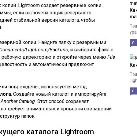
копий. Lightroom создает резервные копии
Ка
аммы, если включена опция резервного
ma
едней стабильной версии каталога, чтобы
Пош
.
ура
езервной копии. Найдите папку с резервными
0
Documents/Lightroom/Backups
, и выберите файл с
 в рабочую директорию и откройте через меню
File
 целостность и автоматически предложит
Ка
Пош
Lig
или повреждены, используется метод
0
лога
. Создайте новый каталог и импортируйте
 Another Catalog
. Этот способ сохраняет
 но требует внимательной проверки совпадений
структур папок.
кущего каталога Lightroom