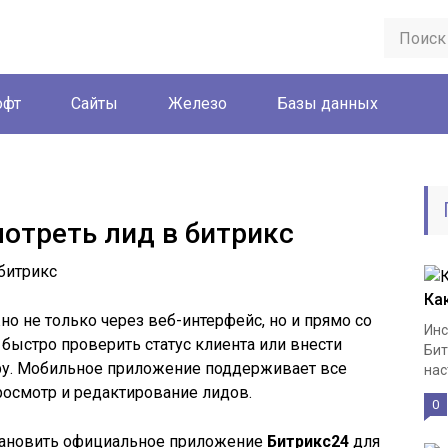
офт
Сайты
Железо
Базы данных
мотреть лид в битрикс
Ка
о не только через веб-интерфейс, но и прямо со
Инс
 быстро проверить статус клиента или внести
Бит
ру. Мобильное приложение поддерживает все
нас
осмотр и редактирование лидов.
0
тановить официальное приложение
Битрикс24
для