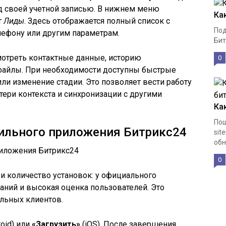
од своей учетной записью. В нижнем меню
Ка
т
Лиды
. Здесь отображается полный список с
Под
лефону или другим параметрам.
Бит
мотреть контактные данные, историю
0
файлы. При необходимости доступны быстрые
или изменение стадии. Это позволяет вести работу
тери контекста и синхронизации с другими
Ка
Пош
бильного приложения Битрикс24
sit
обн
0
 и количество установок: у официального
ний и высокая оценка пользователей. Это
льных клиентов.
oid) или
«Загрузить»
(iOS). После завершения