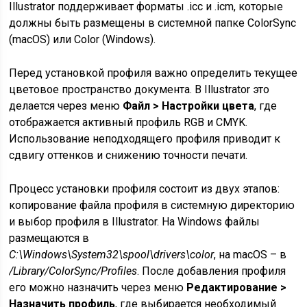
Illustrator поддерживает форматы .icc и .icm, которые
должны быть размещены в системной папке ColorSync
(macOS) или Color (Windows).
Перед установкой профиля важно определить текущее
цветовое пространство документа. В Illustrator это
делается через меню
Файл > Настройки цвета
, где
отображается активный профиль RGB и CMYK.
Использование неподходящего профиля приводит к
сдвигу оттенков и снижению точности печати.
Процесс установки профиля состоит из двух этапов:
копирование файла профиля в системную директорию
и выбор профиля в Illustrator. На Windows файлы
размещаются в
C:\Windows\System32\spool\drivers\color
, на macOS – в
/Library/ColorSync/Profiles
. После добавления профиля
его можно назначить через меню
Редактирование >
Назначить профиль
, где выбирается необходимый