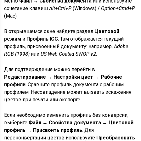
меню
Файл
→
Свойства документа
или используйте
сочетание клавиш
Alt+Ctrl+P
(Windows) /
Option+Cmd+P
(Mac).
В открывшемся окне найдите раздел
Цветовой
режим
и
Профиль ICC
. Там отображается текущий
профиль, присвоенный документу: например,
Adobe
RGB (1998)
или
US Web Coated SWOP v2
.
Для подтверждения можно перейти в
Редактирование
→
Настройки цвет
→
Рабочие
профили
. Сравните профиль документа с рабочим
профилем. Несовпадение может вызвать искажения
цветов при печати или экспорте.
Если необходимо изменить профиль без конверсии,
выберите
Файл
→
Свойства документа
→
Цветовой
профиль
→
Присвоить профиль
. Для
переконвертации цветов используйте
Преобразовать