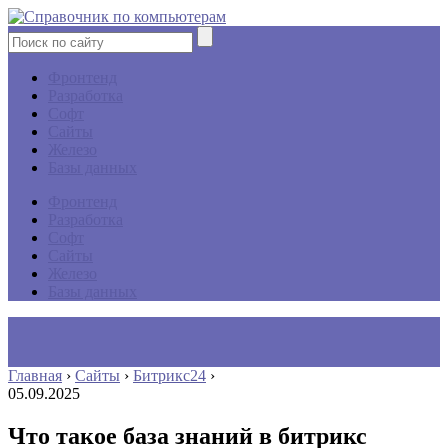
Фронтенд
Разработка
Софт
Сайты
Железо
Базы данных
Фронтенд
Разработка
Софт
Сайты
Железо
Базы данных
Главная
›
Сайты
›
Битрикс24
›
05.09.2025
Что такое база знаний в битрикс