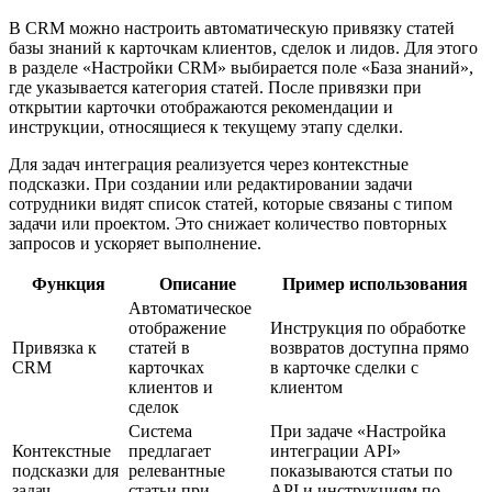
В CRM можно настроить автоматическую привязку статей
базы знаний к карточкам клиентов, сделок и лидов. Для этого
в разделе «Настройки CRM» выбирается поле «База знаний»,
где указывается категория статей. После привязки при
открытии карточки отображаются рекомендации и
инструкции, относящиеся к текущему этапу сделки.
Для задач интеграция реализуется через контекстные
подсказки. При создании или редактировании задачи
сотрудники видят список статей, которые связаны с типом
задачи или проектом. Это снижает количество повторных
запросов и ускоряет выполнение.
Функция
Описание
Пример использования
Автоматическое
отображение
Инструкция по обработке
Привязка к
статей в
возвратов доступна прямо
CRM
карточках
в карточке сделки с
клиентов и
клиентом
сделок
Система
При задаче «Настройка
Контекстные
предлагает
интеграции API»
подсказки для
релевантные
показываются статьи по
задач
статьи при
API и инструкциям по