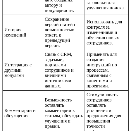
заголовки для
автору и
улучшения поиска.
популярности.
Сохранение
Использовать для
версий статей с
контроля за
История
возможностью
изменениями и
изменений
отката к
обучения новых
предыдущей
сотрудников.
версии.
Связь с CRM,
Применять для
задачами,
создания
Интеграция с
порталами
инструкций по
другими
сотрудников и
процессам,
модулями
внешними
связанным с
источниками
клиентами и
данных.
проектами.
Стимулировать
Возможность
сотрудников
оставлять
оставлять
Комментарии и
комментарии к
уточнения и
обсуждения
статьям, обсуждать
предложения для
улучшения и
повышения
правки.
точности