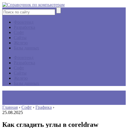
Фронтенд
Разработка
Софт
Сайты
Железо
Базы данных
Фронтенд
Разработка
Софт
Сайты
Железо
Базы данных
Главная
›
Софт
›
Графика
›
25.08.2025
Как сгладить углы в coreldraw