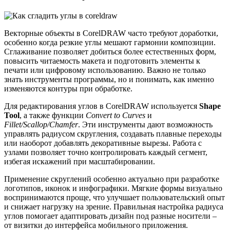
Векторные объекты в CorelDRAW часто требуют доработки,
особенно когда резкие углы мешают гармонии композиции.
Сглаживание позволяет добиться более естественных форм,
повысить читаемость макета и подготовить элементы к
печати или цифровому использованию. Важно не только
знать инструменты программы, но и понимать, как именно
изменяются контуры при обработке.
Для редактирования углов в CorelDRAW используется
Shape
Tool
, а также функции
Convert to Curves
и
Fillet/Scallop/Chamfer
. Эти инструменты дают возможность
управлять радиусом скругления, создавать плавные переходы
или наоборот добавлять декоративные вырезы. Работа с
узлами позволяет точно контролировать каждый сегмент,
избегая искажений при масштабировании.
Применение скруглений особенно актуально при разработке
логотипов, иконок и инфографики. Мягкие формы визуально
воспринимаются проще, что улучшает пользовательский опыт
и снижает нагрузку на зрение. Правильная настройка радиуса
углов помогает адаптировать дизайн под разные носители –
от визитки до интерфейса мобильного приложения.