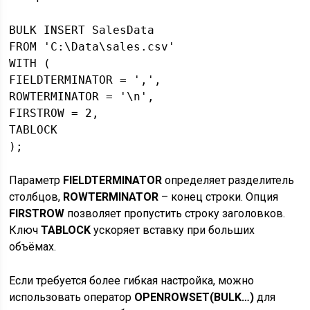
BULK INSERT SalesData

FROM 'C:\Data\sales.csv'

WITH (

FIELDTERMINATOR = ',',

ROWTERMINATOR = '\n',

FIRSTROW = 2,

TABLOCK

Параметр
FIELDTERMINATOR
определяет разделитель
столбцов,
ROWTERMINATOR
– конец строки. Опция
FIRSTROW
позволяет пропустить строку заголовков.
Ключ
TABLOCK
ускоряет вставку при больших
объёмах.
Если требуется более гибкая настройка, можно
использовать оператор
OPENROWSET(BULK…)
для