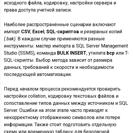
исходного файла, кодировку, настройки сервера и
права доступа учетной записи.
Наиболее распространённые сценарии включают
импорт
CSV
,
Excel
,
SQL-скриптов
и
резервных копий
(.bak)
. В каждом случае применяются разные
инструменты: мастер импорта в SQL Server Management
Studio (SSMS), команда
BULK INSERT
, утилита
bcp
или T-
SQL-скрипты. Выбор метода зависит от размера
данных, требований к скорости и необходимости
последующей автоматизации.
Перед началом процесса рекомендуется проверить
настройки
collation
, кодировку текстовых файлов и
сопоставление типов данных между источником и SQL
Server. Ошибки на этом этапе часто приводят к
некорректному отображению символов или потере
информации. Также стоит подготовить отдельную
схему или временную таблицу для безопасной