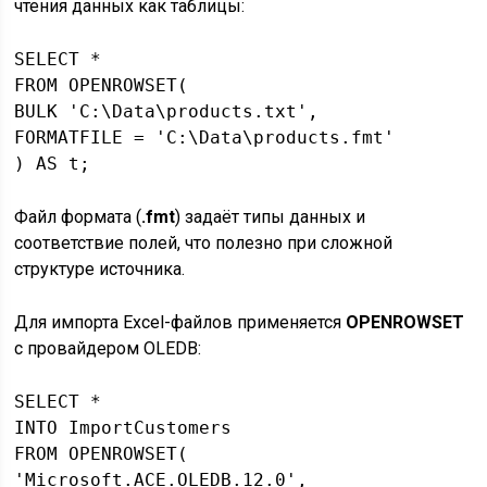
чтения данных как таблицы:
SELECT *

FROM OPENROWSET(

BULK 'C:\Data\products.txt',

FORMATFILE = 'C:\Data\products.fmt'

Файл формата (
.fmt
) задаёт типы данных и
соответствие полей, что полезно при сложной
структуре источника.
Для импорта Excel-файлов применяется
OPENROWSET
с провайдером OLEDB:
SELECT *

INTO ImportCustomers

FROM OPENROWSET(

'Microsoft.ACE.OLEDB.12.0',
