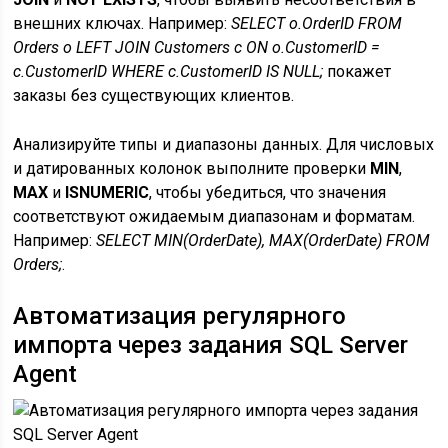
внешних ключах. Например:
SELECT o.OrderID FROM
Orders o LEFT JOIN Customers c ON o.CustomerID =
c.CustomerID WHERE c.CustomerID IS NULL;
покажет
заказы без существующих клиентов.
Анализируйте типы и диапазоны данных. Для числовых
и датированных колонок выполните проверки
MIN
,
MAX
и
ISNUMERIC
, чтобы убедиться, что значения
соответствуют ожидаемым диапазонам и форматам.
Например:
SELECT MIN(OrderDate), MAX(OrderDate) FROM
Orders;
.
Автоматизация регулярного
импорта через задания SQL Server
Agent