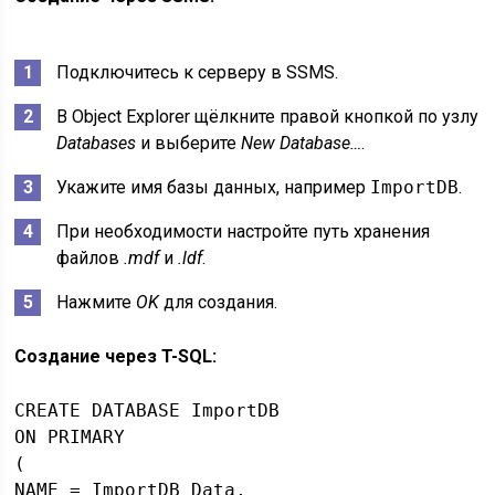
Подключитесь к серверу в SSMS.
В Object Explorer щёлкните правой кнопкой по узлу
Databases
и выберите
New Database…
.
Укажите имя базы данных, например
ImportDB
.
При необходимости настройте путь хранения
файлов
.mdf
и
.ldf
.
Нажмите
OK
для создания.
Создание через T-SQL:
CREATE DATABASE ImportDB

ON PRIMARY

(

NAME = ImportDB_Data,
