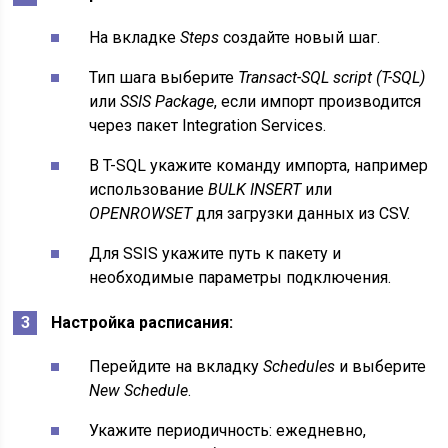
На вкладке
Steps
создайте новый шаг.
Тип шага выберите
Transact-SQL script (T-SQL)
или
SSIS Package
, если импорт производится
через пакет Integration Services.
В T-SQL укажите команду импорта, например
использование
BULK INSERT
или
OPENROWSET
для загрузки данных из CSV.
Для SSIS укажите путь к пакету и
необходимые параметры подключения.
Настройка расписания:
Перейдите на вкладку
Schedules
и выберите
New Schedule
.
Укажите периодичность: ежедневно,