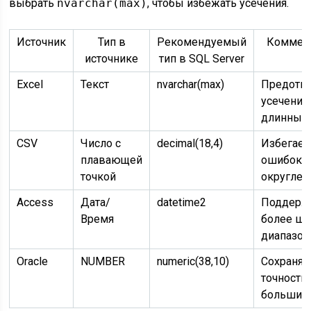
выбрать
nvarchar(max)
, чтобы избежать усечения.
Источник
Тип в
Рекомендуемый
Коммен
источнике
тип в SQL Server
Excel
Текст
nvarchar(max)
Предотв
усечение
длинных 
CSV
Число с
decimal(18,4)
Избегает
плавающей
ошибок
точкой
округлен
Access
Дата/
datetime2
Поддерж
Время
более ш
диапазон
Oracle
NUMBER
numeric(38,10)
Сохраняе
точность
больших 