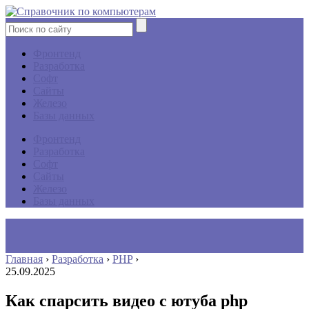
Фронтенд
Разработка
Софт
Сайты
Железо
Базы данных
Фронтенд
Разработка
Софт
Сайты
Железо
Базы данных
Главная
›
Разработка
›
PHP
›
25.09.2025
Как спарсить видео с ютуба php