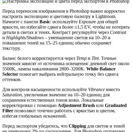
Перед переносом изображения в Photoshop важно корректно
настроить экспозицию и цветовую палитру в Lightroom.
Начните с панели
Basic
: используйте
Exposure
для общей
яркости, но избегайте сдвига более ±1,5 EV, чтобы не потерять
детали в светах и тенях. Контраст регулируйте через
Contrast
и
Highlights/Shadows
– уменьшение светов на 10–20 и
повышение теней на 15–25 единиц обычно сохраняет
текстуру.
Баланс белого корректируется через
Temp
и
Tint
. Точные
значения зависят от источника освещения: дневной свет около
5500K, лампы накаливания 2800–3200K.
White Balance
Selector
помогает выбрать нейтральную точку без сдвига
оттенков.
Для контроля насыщенности используйте
Vibrance
вместо
Saturation
, увеличивая значение на 10–20 единиц для
сохранения естественных тонов кожи. Локальные
корректировки с помощью
Adjustment Brush
или
Graduated
Filter
позволяют точечно работать с яркостью и цветом,
избегая глобальных искажений.
Перед экспортом убедитесь, что
Clipping
для светов и теней
не превышает 2% по гистограмме. Для Photoshop оптимален