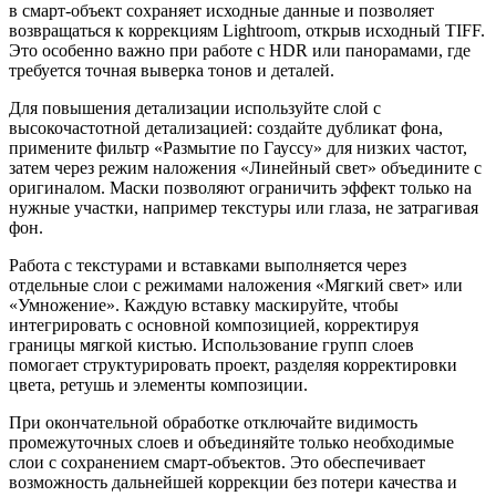
в смарт-объект сохраняет исходные данные и позволяет
возвращаться к коррекциям Lightroom, открыв исходный TIFF.
Это особенно важно при работе с HDR или панорамами, где
требуется точная выверка тонов и деталей.
Для повышения детализации используйте слой с
высокочастотной детализацией: создайте дубликат фона,
примените фильтр «Размытие по Гауссу» для низких частот,
затем через режим наложения «Линейный свет» объедините с
оригиналом. Маски позволяют ограничить эффект только на
нужные участки, например текстуры или глаза, не затрагивая
фон.
Работа с текстурами и вставками выполняется через
отдельные слои с режимами наложения «Мягкий свет» или
«Умножение». Каждую вставку маскируйте, чтобы
интегрировать с основной композицией, корректируя
границы мягкой кистью. Использование групп слоев
помогает структурировать проект, разделяя корректировки
цвета, ретушь и элементы композиции.
При окончательной обработке отключайте видимость
промежуточных слоев и объединяйте только необходимые
слои с сохранением смарт-объектов. Это обеспечивает
возможность дальнейшей коррекции без потери качества и