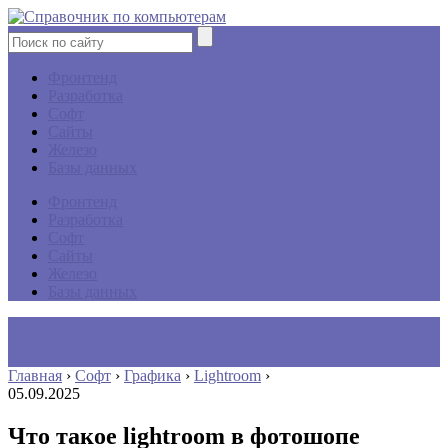
Фронтенд
Разработка
Софт
Сайты
Железо
Базы данных
Фронтенд
Разработка
Софт
Сайты
Железо
Базы данных
Главная
›
Софт
›
Графика
›
Lightroom
›
05.09.2025
Что такое lightroom в фотошопе