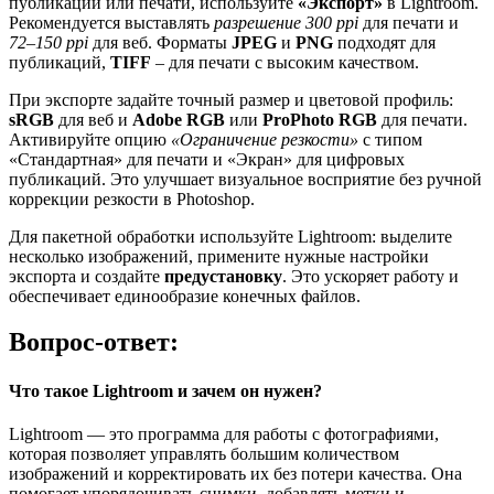
публикации или печати, используйте
«Экспорт»
в Lightroom.
Рекомендуется выставлять
разрешение 300 ppi
для печати и
72–150 ppi
для веб. Форматы
JPEG
и
PNG
подходят для
публикаций,
TIFF
– для печати с высоким качеством.
При экспорте задайте точный размер и цветовой профиль:
sRGB
для веб и
Adobe RGB
или
ProPhoto RGB
для печати.
Активируйте опцию
«Ограничение резкости»
с типом
«Стандартная» для печати и «Экран» для цифровых
публикаций. Это улучшает визуальное восприятие без ручной
коррекции резкости в Photoshop.
Для пакетной обработки используйте Lightroom: выделите
несколько изображений, примените нужные настройки
экспорта и создайте
предустановку
. Это ускоряет работу и
обеспечивает единообразие конечных файлов.
Вопрос-ответ:
Что такое Lightroom и зачем он нужен?
Lightroom — это программа для работы с фотографиями,
которая позволяет управлять большим количеством
изображений и корректировать их без потери качества. Она
помогает упорядочивать снимки, добавлять метки и