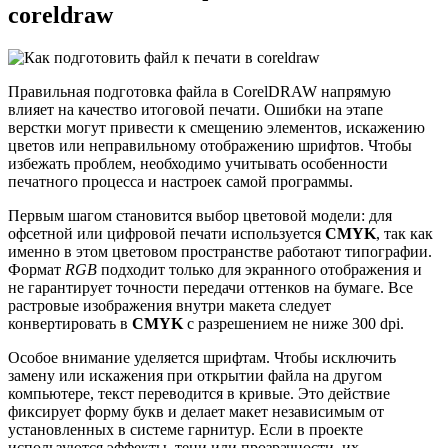
coreldraw
Правильная подготовка файла в CorelDRAW напрямую
влияет на качество итоговой печати. Ошибки на этапе
верстки могут привести к смещению элементов, искажению
цветов или неправильному отображению шрифтов. Чтобы
избежать проблем, необходимо учитывать особенности
печатного процесса и настроек самой программы.
Первым шагом становится выбор цветовой модели: для
офсетной или цифровой печати используется
CMYK
, так как
именно в этом цветовом пространстве работают типографии.
Формат
RGB
подходит только для экранного отображения и
не гарантирует точности передачи оттенков на бумаге. Все
растровые изображения внутри макета следует
конвертировать в
CMYK
с разрешением не ниже 300 dpi.
Особое внимание уделяется шрифтам. Чтобы исключить
замену или искажения при открытии файла на другом
компьютере, текст переводится в кривые. Это действие
фиксирует форму букв и делает макет независимым от
установленных в системе гарнитур. Если в проекте
используются эффекты, тени или прозрачности, их