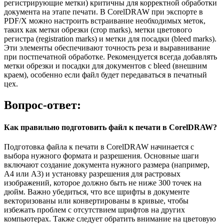
регистрирующие метки) критичны для корректной обработки
документа на этапе печати. В CorelDRAW при экспорте в
PDF/X можно настроить встраивание необходимых меток,
таких как метки обрезки (crop marks), метки цветового
регистра (registration marks) и метки для посадки (bleed marks).
Эти элементы обеспечивают точность реза и выравнивание
при постпечатной обработке. Рекомендуется всегда добавлять
метки обрезки и посадки для документов с bleed (внешним
краем), особенно если файл будет передаваться в печатный
цех.
Вопрос-ответ:
Как правильно подготовить файл к печати в CorelDRAW?
Подготовка файла к печати в CorelDRAW начинается с
выбора нужного формата и разрешения. Основные шаги
включают создание документа нужного размера (например,
A4 или A3) и установку разрешения для растровых
изображений, которое должно быть не ниже 300 точек на
дюйм. Важно убедиться, что все шрифты в документе
векторизованы или конвертированы в кривые, чтобы
избежать проблем с отсутствием шрифтов на других
компьютерах. Также следует обратить внимание на цветовую