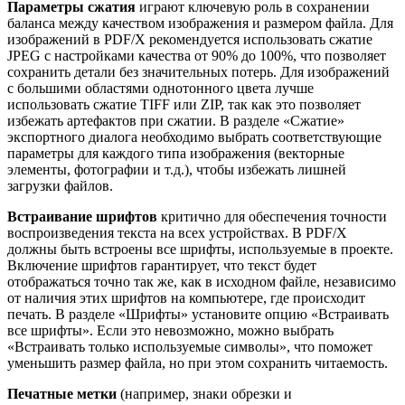
Параметры сжатия
играют ключевую роль в сохранении
баланса между качеством изображения и размером файла. Для
изображений в PDF/X рекомендуется использовать сжатие
JPEG с настройками качества от 90% до 100%, что позволяет
сохранить детали без значительных потерь. Для изображений
с большими областями однотонного цвета лучше
использовать сжатие TIFF или ZIP, так как это позволяет
избежать артефактов при сжатии. В разделе «Сжатие»
экспортного диалога необходимо выбрать соответствующие
параметры для каждого типа изображения (векторные
элементы, фотографии и т.д.), чтобы избежать лишней
загрузки файлов.
Встраивание шрифтов
критично для обеспечения точности
воспроизведения текста на всех устройствах. В PDF/X
должны быть встроены все шрифты, используемые в проекте.
Включение шрифтов гарантирует, что текст будет
отображаться точно так же, как в исходном файле, независимо
от наличия этих шрифтов на компьютере, где происходит
печать. В разделе «Шрифты» установите опцию «Встраивать
все шрифты». Если это невозможно, можно выбрать
«Встраивать только используемые символы», что поможет
уменьшить размер файла, но при этом сохранить читаемость.
Печатные метки
(например, знаки обрезки и