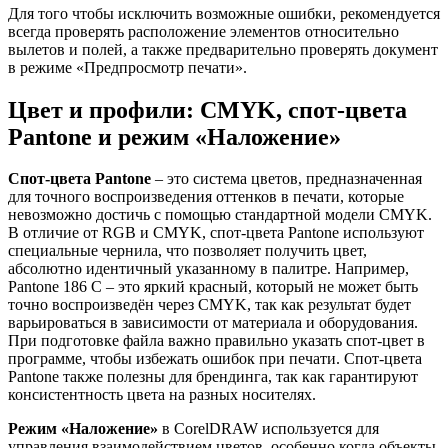
Для того чтобы исключить возможные ошибки, рекомендуется
всегда проверять расположение элементов относительно
вылетов и полей, а также предварительно проверять документ
в режиме «Предпросмотр печати».
Цвет и профили: CMYK, спот-цвета
Pantone и режим «Наложение»
Спот-цвета Pantone
– это система цветов, предназначенная
для точного воспроизведения оттенков в печати, которые
невозможно достичь с помощью стандартной модели CMYK.
В отличие от RGB и CMYK, спот-цвета Pantone используют
специальные чернила, что позволяет получить цвет,
абсолютно идентичный указанному в палитре. Например,
Pantone 186 C – это яркий красный, который не может быть
точно воспроизведён через CMYK, так как результат будет
варьироваться в зависимости от материала и оборудования.
При подготовке файла важно правильно указать спот-цвет в
программе, чтобы избежать ошибок при печати. Спот-цвета
Pantone также полезны для брендинга, так как гарантируют
консистентность цвета на разных носителях.
Режим «Наложение»
в CorelDRAW используется для
управления взаимодействием цветов, особенно когда объекты