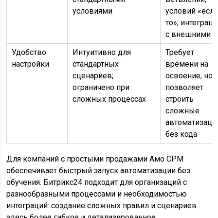
условиями
условий «если
то», интеграц
с внешними A
Удобство
Интуитивно для
Требует
настройки
стандартных
времени на
сценариев;
освоение, но
ограничено при
позволяет
сложных процессах
строить
сложные
автоматизаци
без кода
Для компаний с простыми продажами Амо СРМ
обеспечивает быстрый запуск автоматизации без
обучения. Битрикс24 подходит для организаций с
разнообразными процессами и необходимостью
интеграций: создание сложных правил и сценариев
здесь более гибкое и детализированное.