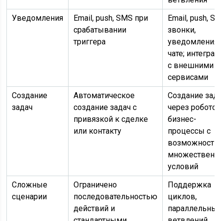
Уведомления
Email, push, SMS при
Email, push, S
срабатывании
звонки,
триггера
уведомления 
чате; интеграц
с внешними
сервисами
Создание
Автоматическое
Создание зад
задач
создание задач с
через роботов
привязкой к сделке
бизнес-
или контакту
процессы с
возможность
множественн
условий
Сложные
Ограничено
Поддержка
сценарии
последовательностью
циклов,
действий и
параллельны
стандартными
ветвлений,